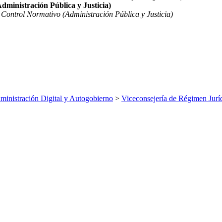
dministración Pública y Justicia)
 Control Normativo (Administración Pública y Justicia)
inistración Digital y Autogobierno
>
Viceconsejería de Régimen Jurí