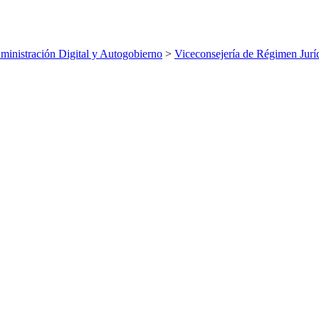
inistración Digital y Autogobierno
>
Viceconsejería de Régimen Jurí