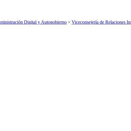
inistración Digital y Autogobierno
>
Viceconsejería de Relaciones Ins