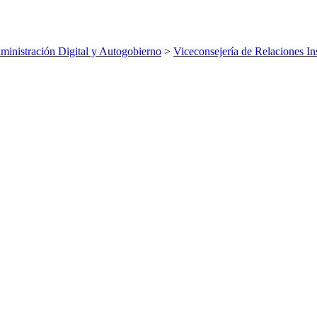
inistración Digital y Autogobierno
>
Viceconsejería de Relaciones Ins