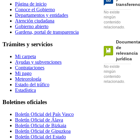
Página de inicio
transferen
Conoce el Gobierno
No existe
Departamentos y entidades
ningún
Atención ciudadana
contenido
Gobierno abierto
relacionado.
Gardena, portal de transparencia
Documenta
Trámites y servicios
de
relevancia
Mi carpeta
jurídica
Ayudas y subvenciones
No existe
Contrataciones
ningún
Mi pago
contenido
Meteorología
relacionado.
Estado del tráfico
Estadística
Boletines oficiales
Boletín Oficial del País Vasco
Boletín Oficial de Álava
Boletín Oficial de Bizkaia
Boletín Oficial de Gipuzkoa
Boletín Oficial del Estado