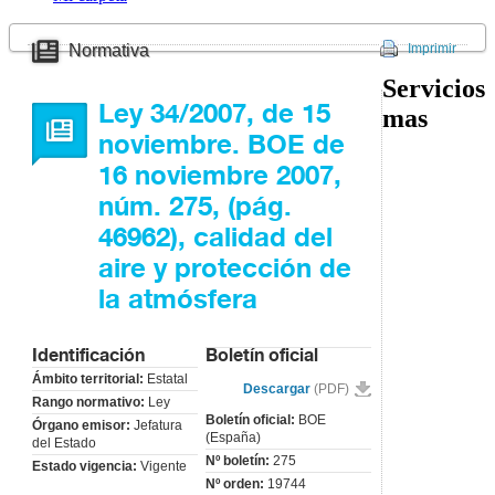
Normativa
Imprimir
Servicios
Ley 34/2007, de 15
mas
noviembre. BOE de
16 noviembre 2007,
núm. 275, (pág.
46962), calidad del
aire y protección de
la atmósfera
Identificación
Boletín oficial
Ámbito territorial:
Estatal
Descargar
(PDF)
Rango normativo:
Ley
Boletín oficial:
BOE
Órgano emisor:
Jefatura
(España)
del Estado
Nº boletín:
275
Estado vigencia:
Vigente
Nº orden:
19744