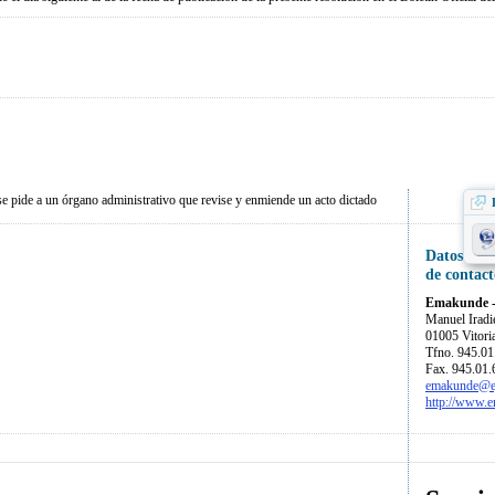
 se pide a un órgano administrativo que revise y enmiende un acto dictado
Datos
de contact
Emakunde - 
Manuel Iradi
01005 Vitori
Tfno. 945.01
Fax. 945.01.
emakunde@ej
http://www.e