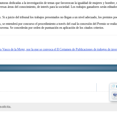
as autoras dedicadas a la investigación de temas que favorezcan la igualdad de mujeres y hombre
versas áreas del conocimiento, de interés para la sociedad. Los trabajos ganadores serán editad
i a juicio del tribunal los trabajos presentados no llegan a un nivel adecuado, los premios pod
, se entenderá por concurso el procedimiento a través del cual la concesión del Premio se reali
 novena. Se concederán por orden de puntuación en aplicación de los citados criterios.
sco de la Mujer, por la que se convoca el II Certamen de Publicaciones de trabajos de inves
olicita.