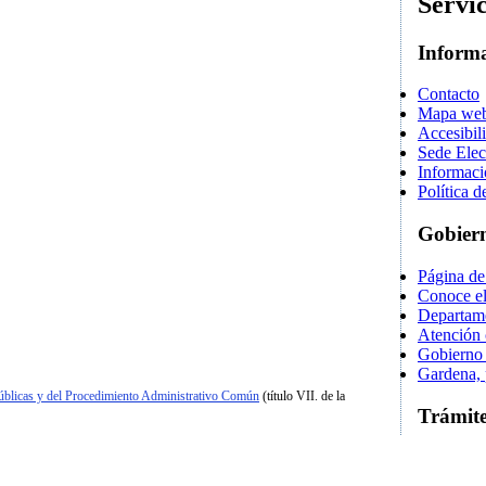
Servi
Informa
Contacto
Mapa we
Accesibil
Sede Elec
Informaci
Política d
Gobier
Página de
Conoce e
Departame
Atención 
Gobierno 
Gardena, 
úblicas y del Procedimiento Administrativo Común
(título VII. de la
Trámite