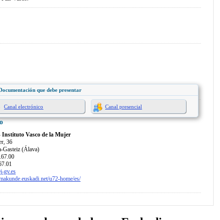
Documentación que debe presentar
Canal electrónico
Canal presencial
o
Instituto Vasco de la Mujer
er, 36
a-Gasteiz (Álava)
.67.00
67.01
-gv.es
makunde.euskadi.net/u72-home/es/