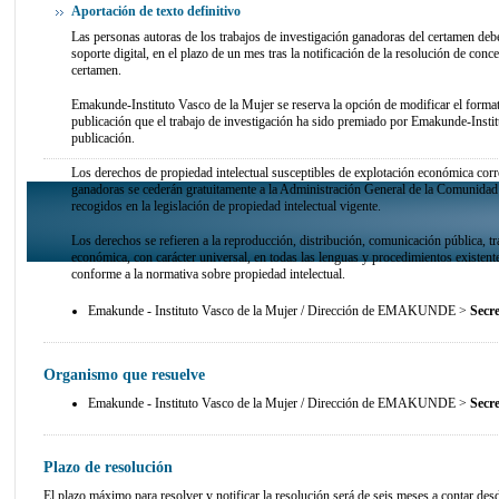
Aportación de texto definitivo
Las personas autoras de los trabajos de investigación ganadoras del certamen deber
soporte digital, en el plazo de un mes tras la notificación de la resolución de conc
certamen.
Emakunde-Instituto Vasco de la Mujer se reserva la opción de modificar el formato 
publicación que el trabajo de investigación ha sido premiado por Emakunde-Instit
publicación.
Los derechos de propiedad intelectual susceptibles de explotación económica corre
ganadoras se cederán gratuitamente a la Administración General de la Comunidad
recogidos en la legislación de propiedad intelectual vigente.
Los derechos se refieren a la reproducción, distribución, comunicación pública, 
económica, con carácter universal, en todas las lenguas y procedimientos existente
conforme a la normativa sobre propiedad intelectual.
Emakunde - Instituto Vasco de la Mujer / Dirección de EMAKUNDE >
Secr
Organismo que resuelve
Emakunde - Instituto Vasco de la Mujer / Dirección de EMAKUNDE >
Secr
Plazo de resolución
El plazo máximo para resolver y notificar la resolución será de seis meses a contar desde