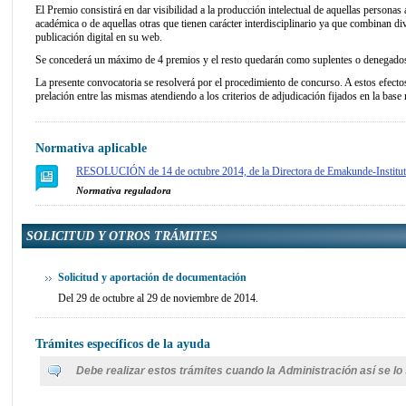
El Premio consistirá en dar visibilidad a la producción intelectual de aquellas person
académica o de aquellas otras que tienen carácter interdisciplinario ya que combinan di
publicación digital en su web.
Se concederá un máximo de 4 premios y el resto quedarán como suplentes o denegados. S
La presente convocatoria se resolverá por el procedimiento de concurso. A estos efectos
prelación entre las mismas atendiendo a los criterios de adjudicación fijados en la base
Normativa aplicable
RESOLUCIÓN de 14 de octubre 2014, de la Directora de Emakunde-Instituto Va
Normativa reguladora
SOLICITUD Y OTROS TRÁMITES
Solicitud y aportación de documentación
Del 29 de octubre al 29 de noviembre de 2014.
Trámites específicos de la ayuda
Debe realizar estos trámites cuando la Administración así se lo s