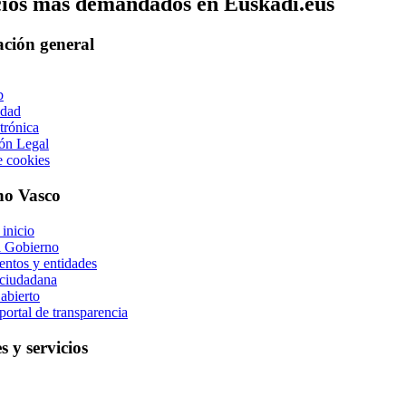
cios mas demandados en Euskadi.eus
ción general
b
idad
trónica
ón Legal
e cookies
no Vasco
 inicio
l Gobierno
ntos y entidades
ciudadana
abierto
portal de transparencia
s y servicios