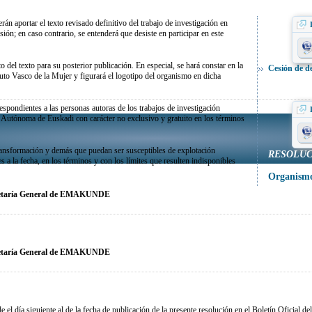
án aportar el texto revisado definitivo del trabajo de investigación en
esión; en caso contrario, se entenderá que desiste en participar en este
del texto para su posterior publicación. En especial, se hará constar en la
Cesión de d
uto Vasco de la Mujer y figurará el logotipo del organismo en dicha
spondientes a las personas autoras de los trabajos de investigación
 Autónoma de Euskadi con carácter no exclusivo y gratuito en los términos
transformación y demás que puedan ser susceptibles de explotación
RESOLUC
s a la fecha, en los términos y con los límites que resulten indisponibles
Organismo
etaría General de EMAKUNDE
etaría General de EMAKUNDE
 el día siguiente al de la fecha de publicación de la presente resolución en el Boletín Oficial de