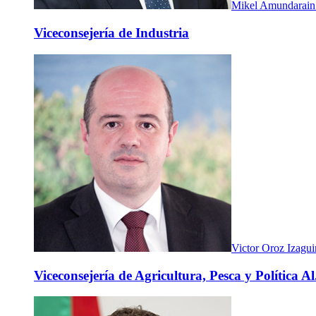
Mikel Amundarain
Viceconsejería de Industria
Victor Oroz Izagui
Viceconsejería de Agricultura, Pesca y Política Al.