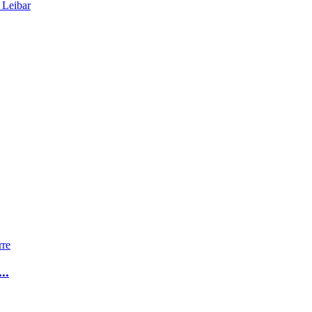
 Leibar
rre
..