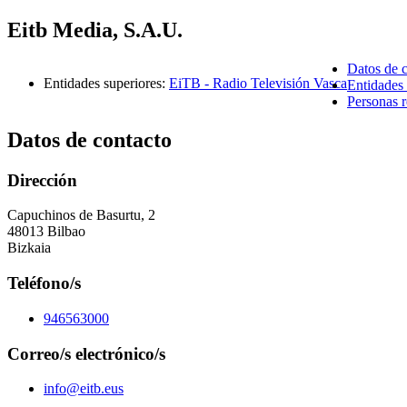
Eitb Media, S.A.U.
Datos de 
Entidades superiores
:
EiTB - Radio Televisión Vasca
Entidades 
Personas r
Datos de contacto
Dirección
Capuchinos de Basurtu, 2
48013 Bilbao
Bizkaia
Teléfono/s
946563000
Correo/s electrónico/s
info@eitb.eus