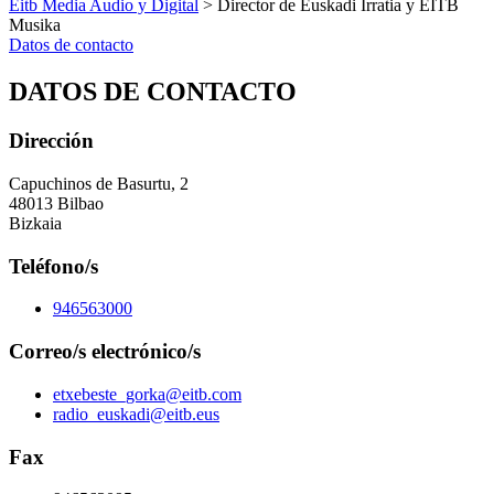
Eitb Media Audio y Digital
> Director de Euskadi Irratia y EITB
Musika
Datos de contacto
DATOS DE CONTACTO
Dirección
Capuchinos de Basurtu, 2
48013 Bilbao
Bizkaia
Teléfono/s
946563000
Correo/s electrónico/s
etxebeste_gorka@eitb.com
radio_euskadi@eitb.eus
Fax