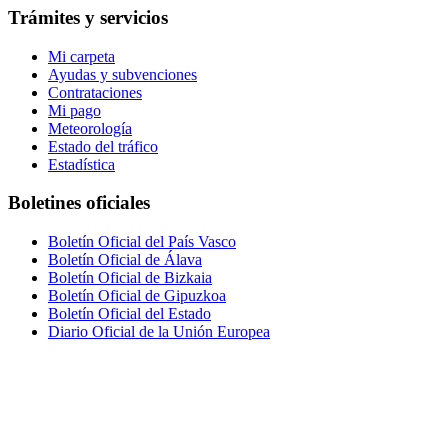
Trámites y servicios
Mi carpeta
Ayudas y subvenciones
Contrataciones
Mi pago
Meteorología
Estado del tráfico
Estadística
Boletines oficiales
Boletín Oficial del País Vasco
Boletín Oficial de Álava
Boletín Oficial de Bizkaia
Boletín Oficial de Gipuzkoa
Boletín Oficial del Estado
Diario Oficial de la Unión Europea