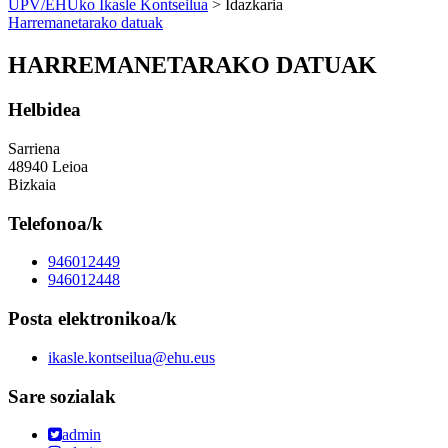
UPV/EHUko Ikasle Kontseilua
> Idazkaria
Harremanetarako datuak
HARREMANETARAKO DATUAK
Helbidea
Sarriena
48940 Leioa
Bizkaia
Telefonoa/k
946012449
946012448
Posta elektronikoa/k
ikasle.kontseilua@ehu.eus
Sare sozialak
admin