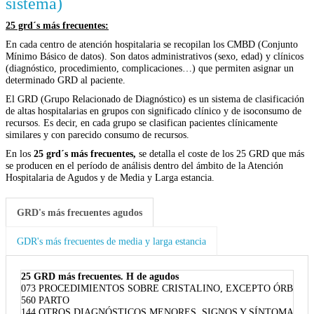
sistema)
25 grd´s más frecuentes:
En cada centro de atención hospitalaria se recopilan los CMBD (Conjunto
Mínimo Básico de datos). Son datos administrativos (sexo, edad) y clínicos
(diagnóstico, procedimiento, complicaciones…) que permiten asignar un
determinado GRD al paciente.
El GRD (Grupo Relacionado de Diagnóstico) es un sistema de clasificación
de altas hospitalarias en grupos con significado clínico y de isoconsumo de
recursos. Es decir, en cada grupo se clasifican pacientes clínicamente
similares y con parecido consumo de recursos.
En los
25 grd´s más frecuentes,
se detalla el coste de los 25 GRD que más
se producen en el período de análisis dentro del ámbito de la Atención
Hospitalaria de Agudos y de Media y Larga estancia.
GRD's más frecuentes agudos
GDR's más frecuentes de media y larga estancia
25 GRD más frecuentes. H de agudos
073 PROCEDIMIENTOS SOBRE CRISTALINO, EXCEPTO ÓRBITA
560 PARTO
144 OTROS DIAGNÓSTICOS MENORES, SIGNOS Y SÍNTOMAS D