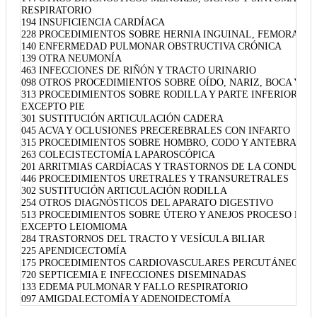
RESPIRATORIO
194 INSUFICIENCIA CARDÍACA
228 PROCEDIMIENTOS SOBRE HERNIA INGUINAL, FEMORAL Y
140 ENFERMEDAD PULMONAR OBSTRUCTIVA CRÓNICA
139 OTRA NEUMONÍA
463 INFECCIONES DE RIÑÓN Y TRACTO URINARIO
098 OTROS PROCEDIMIENTOS SOBRE OÍDO, NARIZ, BOCA Y 
313 PROCEDIMIENTOS SOBRE RODILLA Y PARTE INFERIOR DE
EXCEPTO PIE
301 SUSTITUCIÓN ARTICULACIÓN CADERA
045 ACVA Y OCLUSIONES PRECEREBRALES CON INFARTO
315 PROCEDIMIENTOS SOBRE HOMBRO, CODO Y ANTEBRAZO
263 COLECISTECTOMÍA LAPAROSCÓPICA
201 ARRITMIAS CARDÍACAS Y TRASTORNOS DE LA CONDUCCI
446 PROCEDIMIENTOS URETRALES Y TRANSURETRALES
302 SUSTITUCIÓN ARTICULACIÓN RODILLA
254 OTROS DIAGNÓSTICOS DEL APARATO DIGESTIVO
513 PROCEDIMIENTOS SOBRE ÚTERO Y ANEJOS PROCESO NO 
EXCEPTO LEIOMIOMA
284 TRASTORNOS DEL TRACTO Y VESÍCULA BILIAR
225 APENDICECTOMÍA
175 PROCEDIMIENTOS CARDIOVASCULARES PERCUTÁNEOS SI
720 SEPTICEMIA E INFECCIONES DISEMINADAS
133 EDEMA PULMONAR Y FALLO RESPIRATORIO
097 AMIGDALECTOMÍA Y ADENOIDECTOMÍA