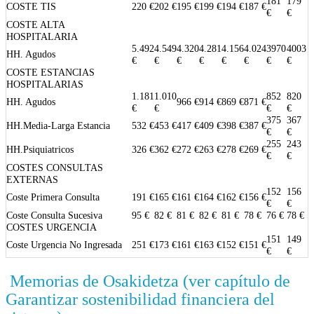
181
179
COSTE TIS
220 €
202 €
195 €
199 €
194 €
187 €
€
€
COSTE ALTA
HOSPITALARIA
5.492
4.549
4.320
4.281
4.156
4.024
3970
4003
HH. Agudos
€
€
€
€
€
€
€
€
COSTE ESTANCIAS
HOSPITALARIAS
1.181
1.010
852
820
HH. Agudos
966 €
914 €
869 €
871 €
€
€
€
€
375
367
HH.Media-Larga Estancia
532 €
453 €
417 €
409 €
398 €
387 €
€
€
255
243
HH.Psiquiatricos
326 €
362 €
272 €
263 €
278 €
269 €
€
€
COSTES CONSULTAS
EXTERNAS
152
156
Coste Primera Consulta
191 €
165 €
161 €
164 €
162 €
156 €
€
€
Coste Consulta Sucesiva
95 €
82 €
81 €
82 €
81 €
78 €
76 €
78 €
COSTES URGENCIA
151
149
Coste Urgencia No Ingresada
251 €
173 €
161 €
163 €
152 €
151 €
€
€
Memorias de Osakidetza (ver capítulo de
Garantizar sostenibilidad financiera del