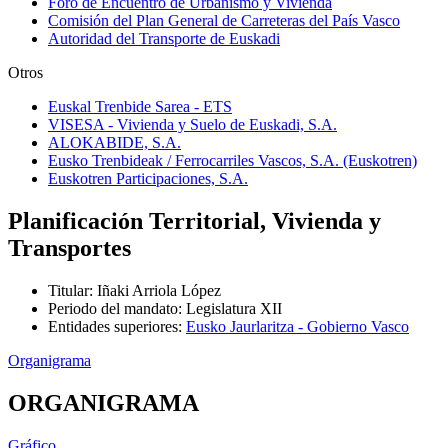
Foro de Encuentro de Urbanismo y Vivienda
Comisión del Plan General de Carreteras del País Vasco
Autoridad del Transporte de Euskadi
Otros
Euskal Trenbide Sarea - ETS
VISESA - Vivienda y Suelo de Euskadi, S.A.
ALOKABIDE, S.A.
Eusko Trenbideak / Ferrocarriles Vascos, S.A. (Euskotren)
Euskotren Participaciones, S.A.
Planificación Territorial, Vivienda y
Transportes
Titular
:
Iñaki Arriola López
Periodo del mandato
:
Legislatura XII
Entidades superiores
:
Eusko Jaurlaritza - Gobierno Vasco
Organigrama
ORGANIGRAMA
Gráfico