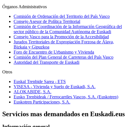
Órganos Administrativos
Comisión de Ordenación del Territorio del País Vasco
Consejo Asesor de Política Territorial
Comisión de Coordinación de la Información Geográfica del
sector público de la Comunidad Autónoma de Euskadi
Consejo Vasco para la Promoción de la Accesibilidad
Jurados Territoriales de Expropiación Forzosa de Álava,
Bizkaia y Gipuzkoa
Foro de Encuentro de Urbanismo y Vivienda
Comisión del Plan General de Carreteras del País Vasco
Autoridad del Transporte de Euskadi
Otros
Euskal Trenbide Sarea - ETS
VISESA - Vivienda y Suelo de Euskadi, S.A.
ALOKABIDE, S.A.
Eusko Trenbideak / Ferrocarriles Vascos, S.A. (Euskotren)
Euskotren Participaciones, S.A.
Servicios mas demandados en Euskadi.eus
Información general