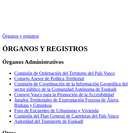
Órganos y registros
ÓRGANOS Y REGISTROS
Órganos Administrativos
Comisión de Ordenación del Territorio del País Vasco
Consejo Asesor de Política Territorial
Comisión de Coordinación de la Información Geográfica del
sector público de la Comunidad Autónoma de Euskadi
Consejo Vasco para la Promoción de la Accesibilidad
Jurados Territoriales de Expropiación Forzosa de Álava,
Bizkaia y Gipuzkoa
Foro de Encuentro de Urbanismo y Vivienda
Comisión del Plan General de Carreteras del País Vasco
Autoridad del Transporte de Euskadi
Otros