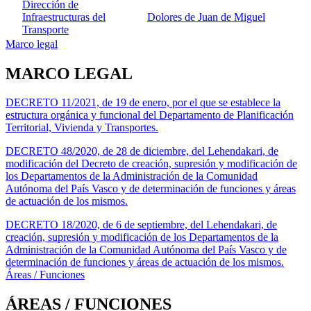
Dirección de
Infraestructuras del
Dolores de Juan de Miguel
Transporte
Marco legal
MARCO LEGAL
DECRETO 11/2021, de 19 de enero, por el que se establece la
estructura orgánica y funcional del Departamento de Planificación
Territorial, Vivienda y Transportes.
DECRETO 48/2020, de 28 de diciembre, del Lehendakari, de
modificación del Decreto de creación, supresión y modificación de
los Departamentos de la Administración de la Comunidad
Autónoma del País Vasco y de determinación de funciones y áreas
de actuación de los mismos.
DECRETO 18/2020, de 6 de septiembre, del Lehendakari, de
creación, supresión y modificación de los Departamentos de la
Administración de la Comunidad Autónoma del País Vasco y de
determinación de funciones y áreas de actuación de los mismos.
Áreas / Funciones
ÁREAS / FUNCIONES