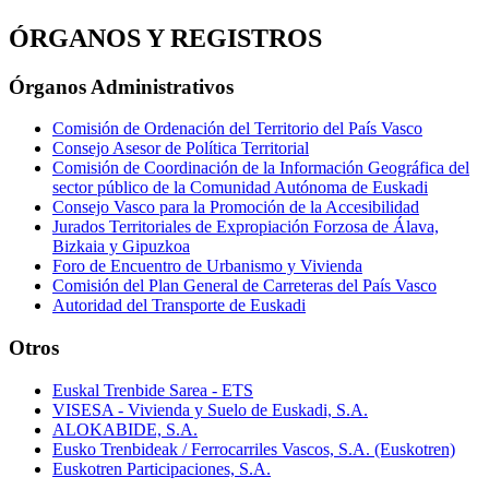
ÓRGANOS Y REGISTROS
Órganos Administrativos
Comisión de Ordenación del Territorio del País Vasco
Consejo Asesor de Política Territorial
Comisión de Coordinación de la Información Geográfica del
sector público de la Comunidad Autónoma de Euskadi
Consejo Vasco para la Promoción de la Accesibilidad
Jurados Territoriales de Expropiación Forzosa de Álava,
Bizkaia y Gipuzkoa
Foro de Encuentro de Urbanismo y Vivienda
Comisión del Plan General de Carreteras del País Vasco
Autoridad del Transporte de Euskadi
Otros
Euskal Trenbide Sarea - ETS
VISESA - Vivienda y Suelo de Euskadi, S.A.
ALOKABIDE, S.A.
Eusko Trenbideak / Ferrocarriles Vascos, S.A. (Euskotren)
Euskotren Participaciones, S.A.