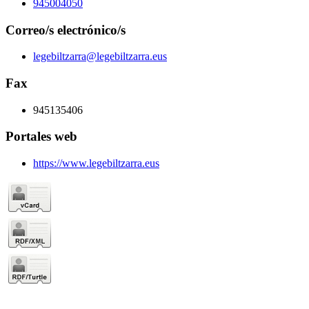
945004050
Correo/s electrónico/s
legebiltzarra@legebiltzarra.eus
Fax
945135406
Portales web
https://www.legebiltzarra.eus