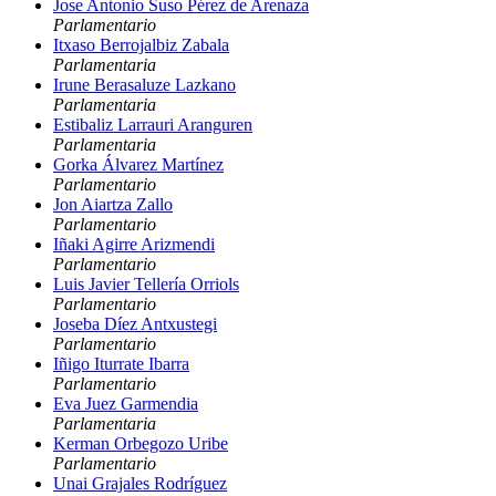
Jose Antonio Suso Pérez de Arenaza
Parlamentario
Itxaso Berrojalbiz Zabala
Parlamentaria
Irune Berasaluze Lazkano
Parlamentaria
Estibaliz Larrauri Aranguren
Parlamentaria
Gorka Álvarez Martínez
Parlamentario
Jon Aiartza Zallo
Parlamentario
Iñaki Agirre Arizmendi
Parlamentario
Luis Javier Tellería Orriols
Parlamentario
Joseba Díez Antxustegi
Parlamentario
Iñigo Iturrate Ibarra
Parlamentario
Eva Juez Garmendia
Parlamentaria
Kerman Orbegozo Uribe
Parlamentario
Unai Grajales Rodríguez