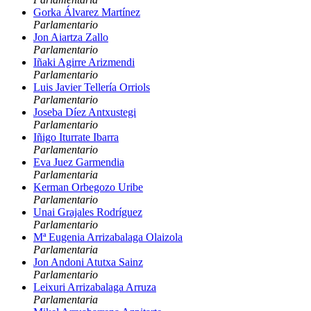
Gorka Álvarez Martínez
Parlamentario
Jon Aiartza Zallo
Parlamentario
Iñaki Agirre Arizmendi
Parlamentario
Luis Javier Tellería Orriols
Parlamentario
Joseba Díez Antxustegi
Parlamentario
Iñigo Iturrate Ibarra
Parlamentario
Eva Juez Garmendia
Parlamentaria
Kerman Orbegozo Uribe
Parlamentario
Unai Grajales Rodríguez
Parlamentario
Mª Eugenia Arrizabalaga Olaizola
Parlamentaria
Jon Andoni Atutxa Sainz
Parlamentario
Leixuri Arrizabalaga Arruza
Parlamentaria