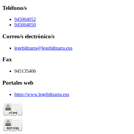
Teléfono/s
945004052
945004050
Correo/s electrónico/s
legebiltzarra@legebiltzarra.eus
Fax
945135406
Portales web
https://www.legebiltzarra.eus