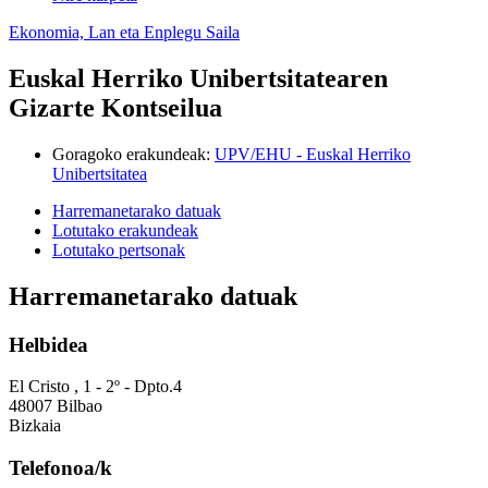
Ekonomia, Lan eta Enplegu Saila
Euskal Herriko Unibertsitatearen
Gizarte Kontseilua
Goragoko erakundeak
:
UPV/EHU - Euskal Herriko
Unibertsitatea
Harremanetarako datuak
Lotutako erakundeak
Lotutako pertsonak
Harremanetarako datuak
Helbidea
El Cristo , 1 - 2º - Dpto.4
48007 Bilbao
Bizkaia
Telefonoa/k