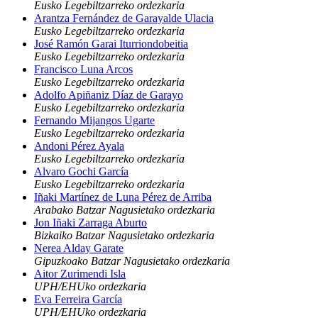
Eusko Legebiltzarreko ordezkaria
Arantza Fernández de Garayalde Ulacia
Eusko Legebiltzarreko ordezkaria
José Ramón Garai Iturriondobeitia
Eusko Legebiltzarreko ordezkaria
Francisco Luna Arcos
Eusko Legebiltzarreko ordezkaria
Adolfo Apiñaniz Díaz de Garayo
Eusko Legebiltzarreko ordezkaria
Fernando Mijangos Ugarte
Eusko Legebiltzarreko ordezkaria
Andoni Pérez Ayala
Eusko Legebiltzarreko ordezkaria
Alvaro Gochi García
Eusko Legebiltzarreko ordezkaria
Iñaki Martínez de Luna Pérez de Arriba
Arabako Batzar Nagusietako ordezkaria
Jon Iñaki Zarraga Aburto
Bizkaiko Batzar Nagusietako ordezkaria
Nerea Alday Garate
Gipuzkoako Batzar Nagusietako ordezkaria
Aitor Zurimendi Isla
UPH/EHUko ordezkaria
Eva Ferreira García
UPH/EHUko ordezkaria