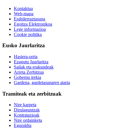
Kontaktua
Web-mapa
Erabilerraztasuna
Egoitza Elektronikoa
Lege informazioa
Cookie politika
Eusko Jaurlaritza
Hasiera-orria
Ezagutu Jaurlaritza
Sailak eta erakundeak
Arreta Zerbitzua
Gobernu irekia
Gardena, gardetasunaren ataria
Tramiteak eta zerbitzuak
Nire karpeta
Dirulaguntzak
Kontratazioak
Nire ordainketa
Eguraldia