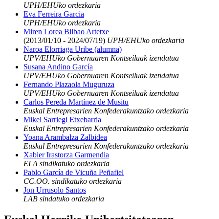
UPH/EHUko ordezkaria
Eva Ferreira García
UPH/EHUko ordezkaria
Miren Lorea Bilbao Artetxe
(2013/01/10 - 2024/07/19)
UPH/EHUko ordezkaria
Naroa Elorriaga Uribe (alumna)
UPV/EHUko Gobernuaren Kontseiluak izendatua
Susana Andino García
UPV/EHUko Gobernuaren Kontseiluak izendatua
Fernando Plazaola Muguruza
UPV/EHUko Gobernuaren Kontseiluak izendatua
Carlos Pereda Martínez de Musitu
Euskal Entrepresarien Konfederakuntzako ordezkaria
Mikel Sarriegi Etxebarria
Euskal Entrepresarien Konfederakuntzako ordezkaria
Yoana Arambalza Zalbidea
Euskal Entrepresarien Konfederakuntzako ordezkaria
Xabier Irastorza Garmendia
ELA sindikatuko ordezkaria
Pablo García de Vicuña Peñafiel
CC.OO. sindikatuko ordezkaria
Jon Urrusolo Santos
LAB sindatuko ordezkaria