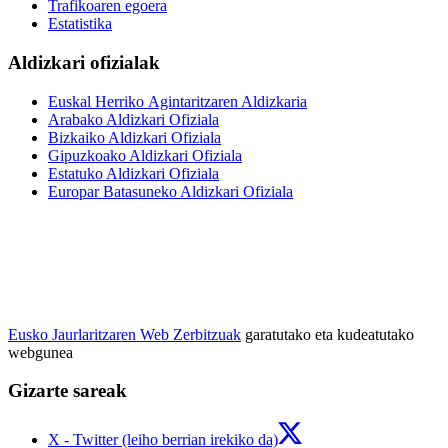
Trafikoaren egoera
Estatistika
Aldizkari ofizialak
Euskal Herriko Agintaritzaren Aldizkaria
Arabako Aldizkari Ofiziala
Bizkaiko Aldizkari Ofiziala
Gipuzkoako Aldizkari Ofiziala
Estatuko Aldizkari Ofiziala
Europar Batasuneko Aldizkari Ofiziala
Eusko Jaurlaritzaren Web Zerbitzuak
garatutako eta kudeatutako
webgunea
Gizarte sareak
X - Twitter (leiho berrian irekiko da)