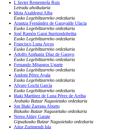
I. Javier Rementería Ruiz
Letradu aholkularia
Idoia Azaldegui Alba
Eusko Legebiltzarreko ordezkaria
Arantza Fernández de Garayalde Ulacia
Eusko Legebiltzarreko ordezkaria
José Ramón Garai Iturriondobeitia
Eusko Legebiltzarreko ordezkaria
Francisco Luna Arcos
Eusko Legebiltzarreko ordezkaria
Adolfo Apiñaniz Díaz de Garayo
Eusko Legebiltzarreko ordezkaria
Fernando Mijangos Ugarte
Eusko Legebiltzarreko ordezkaria
Andoni Pérez Ayala
Eusko Legebiltzarreko ordezkaria
Alvaro Gochi García
Eusko Legebiltzarreko ordezkaria
Iñaki Martínez de Luna Pérez de Arriba
Arabako Batzar Nagusietako ordezkaria
Jon Iñaki Zarraga Aburto
Bizkaiko Batzar Nagusietako ordezkaria
Nerea Alday Garate
Gipuzkoako Batzar Nagusietako ordezkaria
Aitor Zurimendi Isla