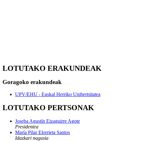
LOTUTAKO ERAKUNDEAK
Goragoko erakundeak
UPV/EHU - Euskal Herriko Unibertsitatea
LOTUTAKO PERTSONAK
Joseba Agustín Eizaguirre Agote
Presidentea
María Pilar Elorrieta Santos
Idazkari nagusia