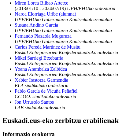
Miren Lorea Bilbao Artetxe
(2013/01/10 - 2024/07/19)
UPH/EHUko ordezkaria
Naroa Elorriaga Uribe (alumna)
UPV/EHUko Gobernuaren Kontseiluak izendatua
Susana Andino García
UPV/EHUko Gobernuaren Kontseiluak izendatua
Fernando Plazaola Muguruza
UPV/EHUko Gobernuaren Kontseiluak izendatua
Carlos Pereda Martínez de Musitu
Euskal Entrepresarien Konfederakuntzako ordezkaria
Mikel Sarriegi Etxebarria
Euskal Entrepresarien Konfederakuntzako ordezkaria
Yoana Arambalza Zalbidea
Euskal Entrepresarien Konfederakuntzako ordezkaria
Xabier Irastorza Garmendia
ELA sindikatuko ordezkaria
Pablo García de Vicuña Peñafiel
CC.OO. sindikatuko ordezkaria
Jon Urrusolo Santos
LAB sindatuko ordezkaria
Euskadi.eus-eko zerbitzu erabilienak
Informazio orokorra