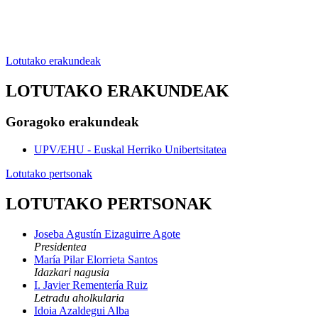
Lotutako erakundeak
LOTUTAKO ERAKUNDEAK
Goragoko erakundeak
UPV/EHU - Euskal Herriko Unibertsitatea
Lotutako pertsonak
LOTUTAKO PERTSONAK
Joseba Agustín Eizaguirre Agote
Presidentea
María Pilar Elorrieta Santos
Idazkari nagusia
I. Javier Rementería Ruiz
Letradu aholkularia
Idoia Azaldegui Alba