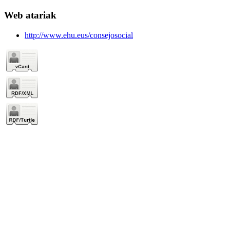
Web atariak
http://www.ehu.eus/consejosocial