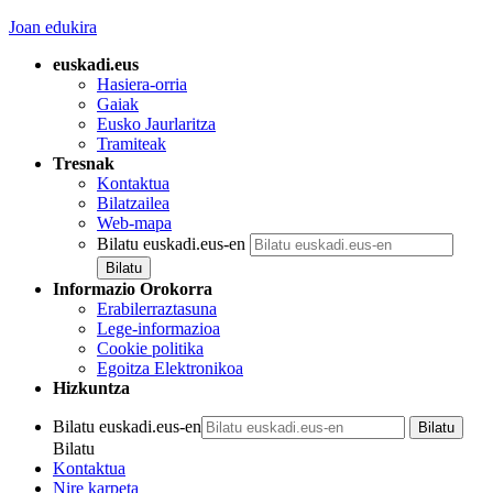
Joan edukira
euskadi.eus
Hasiera-orria
Gaiak
Eusko Jaurlaritza
Tramiteak
Tresnak
Kontaktua
Bilatzailea
Web-mapa
Bilatu euskadi.eus-en
Informazio Orokorra
Erabilerraztasuna
Lege-informazioa
Cookie politika
Egoitza Elektronikoa
Hizkuntza
Bilatu euskadi.eus-en
Bilatu
Kontaktua
Nire karpeta