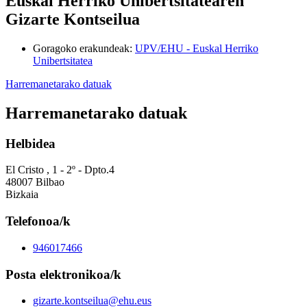
Euskal Herriko Unibertsitatearen
Gizarte Kontseilua
Goragoko erakundeak
:
UPV/EHU - Euskal Herriko
Unibertsitatea
Harremanetarako datuak
Harremanetarako datuak
Helbidea
El Cristo , 1 - 2º - Dpto.4
48007 Bilbao
Bizkaia
Telefonoa/k
946017466
Posta elektronikoa/k
gizarte.kontseilua@ehu.eus