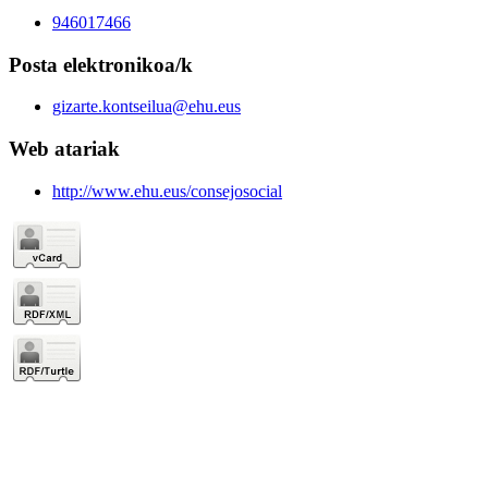
946017466
Posta elektronikoa/k
gizarte.kontseilua@ehu.eus
Web atariak
http://www.ehu.eus/consejosocial