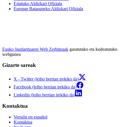
Estatuko Aldizkari Ofiziala
Europar Batasuneko Aldizkari Ofiziala
Eusko Jaurlaritzaren Web Zerbitzuak
garatutako eta kudeatutako
webgunea
Gizarte sareak
X - Twitter (leiho berrian irekiko da)
Facebook (leiho berrian irekiko da)
Linkedin (leiho berrian irekiko da)
Kontaktua
Versión en español
Kontaktua