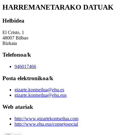
HARREMANETARAKO DATUAK
Helbidea
El Cristo, 1
48007 Bilbao
Bizkaia
Telefonoa/k
946017466
Posta elektronikoa/k
gizarte.kontseilua@ehu.es
gizarte.kontseilua@ehu.eus
Web atariak
http://www.gizartekontseilua.com
http://www.ehu.eus/consejosocial