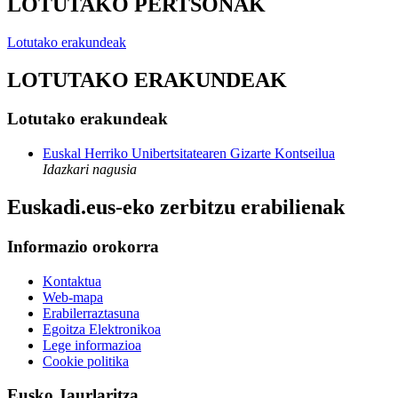
LOTUTAKO PERTSONAK
Lotutako erakundeak
LOTUTAKO ERAKUNDEAK
Lotutako erakundeak
Euskal Herriko Unibertsitatearen Gizarte Kontseilua
Idazkari nagusia
Euskadi.eus-eko zerbitzu erabilienak
Informazio orokorra
Kontaktua
Web-mapa
Erabilerraztasuna
Egoitza Elektronikoa
Lege informazioa
Cookie politika
Eusko Jaurlaritza