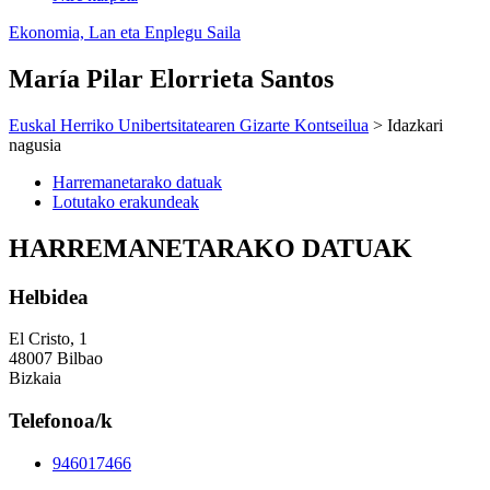
Ekonomia, Lan eta Enplegu Saila
María Pilar Elorrieta Santos
Euskal Herriko Unibertsitatearen Gizarte Kontseilua
> Idazkari
nagusia
Harremanetarako datuak
Lotutako erakundeak
HARREMANETARAKO DATUAK
Helbidea
El Cristo, 1
48007 Bilbao
Bizkaia
Telefonoa/k
946017466