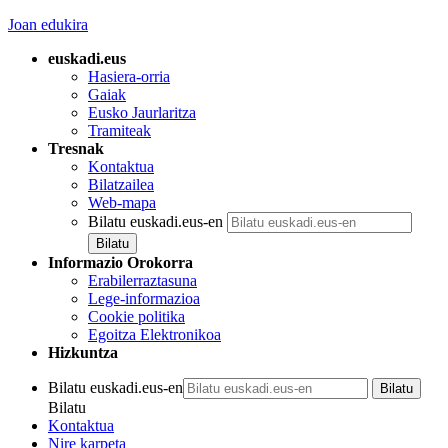
Joan edukira
euskadi.eus
Hasiera-orria
Gaiak
Eusko Jaurlaritza
Tramiteak
Tresnak
Kontaktua
Bilatzailea
Web-mapa
Bilatu euskadi.eus-en
Informazio Orokorra
Erabilerraztasuna
Lege-informazioa
Cookie politika
Egoitza Elektronikoa
Hizkuntza
Bilatu euskadi.eus-en
Bilatu
Kontaktua
Nire karpeta