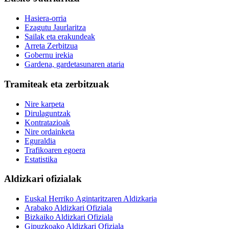
Hasiera-orria
Ezagutu Jaurlaritza
Sailak eta erakundeak
Arreta Zerbitzua
Gobernu irekia
Gardena, gardetasunaren ataria
Tramiteak eta zerbitzuak
Nire karpeta
Dirulaguntzak
Kontratazioak
Nire ordainketa
Eguraldia
Trafikoaren egoera
Estatistika
Aldizkari ofizialak
Euskal Herriko Agintaritzaren Aldizkaria
Arabako Aldizkari Ofiziala
Bizkaiko Aldizkari Ofiziala
Gipuzkoako Aldizkari Ofiziala