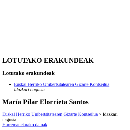
LOTUTAKO ERAKUNDEAK
Lotutako erakundeak
Euskal Herriko Unibertsitatearen Gizarte Kontseilua
Idazkari nagusia
María Pilar Elorrieta Santos
Euskal Herriko Unibertsitatearen Gizarte Kontseilua
> Idazkari
nagusia
Harremanetarako datuak