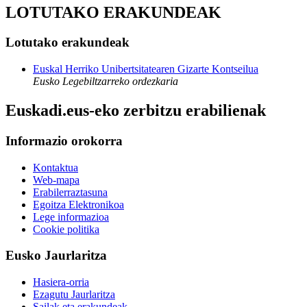
LOTUTAKO ERAKUNDEAK
Lotutako erakundeak
Euskal Herriko Unibertsitatearen Gizarte Kontseilua
Eusko Legebiltzarreko ordezkaria
Euskadi.eus-eko zerbitzu erabilienak
Informazio orokorra
Kontaktua
Web-mapa
Erabilerraztasuna
Egoitza Elektronikoa
Lege informazioa
Cookie politika
Eusko Jaurlaritza
Hasiera-orria
Ezagutu Jaurlaritza
Sailak eta erakundeak