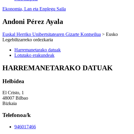
Ekonomia, Lan eta Enplegu Saila
Andoni Pérez Ayala
Euskal Herriko Unibertsitatearen Gizarte Kontseilua
> Eusko
Legebiltzarreko ordezkaria
Harremanetarako datuak
Lotutako erakundeak
HARREMANETARAKO DATUAK
Helbidea
El Cristo, 1
48007 Bilbao
Bizkaia
Telefonoa/k
946017466