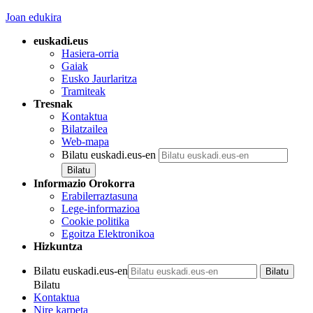
Joan edukira
euskadi.eus
Hasiera-orria
Gaiak
Eusko Jaurlaritza
Tramiteak
Tresnak
Kontaktua
Bilatzailea
Web-mapa
Bilatu euskadi.eus-en
Informazio Orokorra
Erabilerraztasuna
Lege-informazioa
Cookie politika
Egoitza Elektronikoa
Hizkuntza
Bilatu euskadi.eus-en
Bilatu
Kontaktua
Nire karpeta