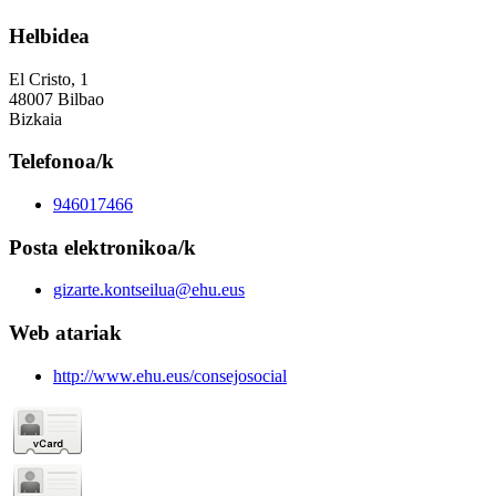
Helbidea
El Cristo, 1
48007 Bilbao
Bizkaia
Telefonoa/k
946017466
Posta elektronikoa/k
gizarte.kontseilua@ehu.eus
Web atariak
http://www.ehu.eus/consejosocial