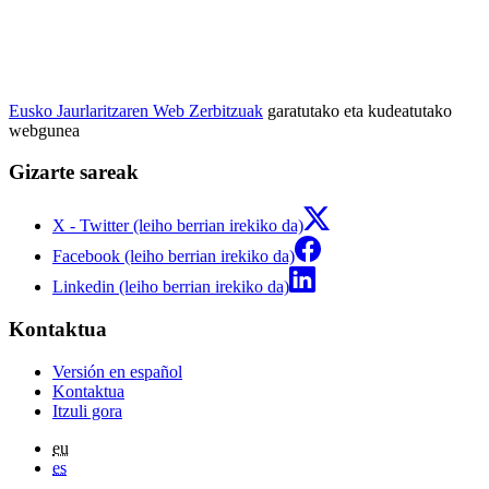
Eusko Jaurlaritzaren Web Zerbitzuak
garatutako eta kudeatutako
webgunea
Gizarte sareak
X - Twitter (leiho berrian irekiko da)
Facebook (leiho berrian irekiko da)
Linkedin (leiho berrian irekiko da)
Kontaktua
Versión en español
Kontaktua
Itzuli gora
eu
es