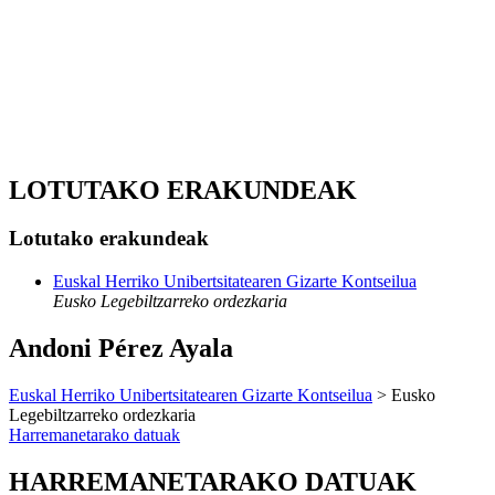
LOTUTAKO ERAKUNDEAK
Lotutako erakundeak
Euskal Herriko Unibertsitatearen Gizarte Kontseilua
Eusko Legebiltzarreko ordezkaria
Andoni Pérez Ayala
Euskal Herriko Unibertsitatearen Gizarte Kontseilua
> Eusko
Legebiltzarreko ordezkaria
Harremanetarako datuak
HARREMANETARAKO DATUAK