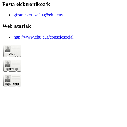
Posta elektronikoa/k
gizarte.kontseilua@ehu.eus
Web atariak
http://www.ehu.eus/consejosocial