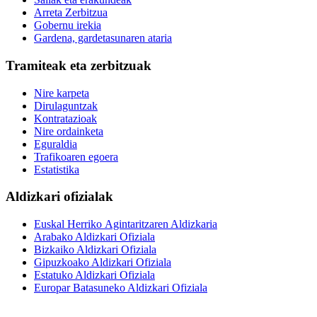
Arreta Zerbitzua
Gobernu irekia
Gardena, gardetasunaren ataria
Tramiteak eta zerbitzuak
Nire karpeta
Dirulaguntzak
Kontratazioak
Nire ordainketa
Eguraldia
Trafikoaren egoera
Estatistika
Aldizkari ofizialak
Euskal Herriko Agintaritzaren Aldizkaria
Arabako Aldizkari Ofiziala
Bizkaiko Aldizkari Ofiziala
Gipuzkoako Aldizkari Ofiziala
Estatuko Aldizkari Ofiziala
Europar Batasuneko Aldizkari Ofiziala