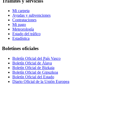
Trámites y servicios
Mi carpeta
Ayudas y subvenciones
Contrataciones
Mi pago
Meteorología
Estado del tráfico
Estadística
Boletines oficiales
Boletín Oficial del País Vasco
Boletín Oficial de Álava
Boletín Oficial de Bizkaia
Boletín Oficial de Gipuzkoa
Boletín Oficial del Estado
Diario Oficial de la Unión Europea