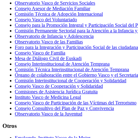
Observatorio Vasco de Servicios Sociales
Consejo Asesor de Mediación Familiar
Comisión Técnica de Adopción Internacional
Consejo Vasco del Voluntariado
Consejo para la Promoción Integral y Participación Social del 
Comisión Permanente Sectorial para la Atención a la Infancia y
Observatorio de Infancia y Adolescencia
Observatorio Vasco de las Familias
Foro para la Integración y Participación Social de las ciudadan
Consejo Vasco de Familia
Mesa de Diálogo Civil de Euskadi
Consejo Interinstitucional de Atención Temprana
Comisión Técnica Interinstitucional de Atención Temprana
Órgano de colaboración entre el Gobierno Vasco y el Secretaria
Comisión Interinstitucional de Cooperación y Solidaridad
Consejo Vasco de Cooperación y Solidaridad
Comisiones de Asistencia Jurídica Gratuita
Instituto Vasco de Medicina Legal
Consejo Vasco de Participación de las Víctimas del Terrorismo
Consejo Consultivo del Plan de Paz y Convivencia
Observatorio Vasco de la Juventud
Otros
Emakunde, Instituto Vasco de la Mujer