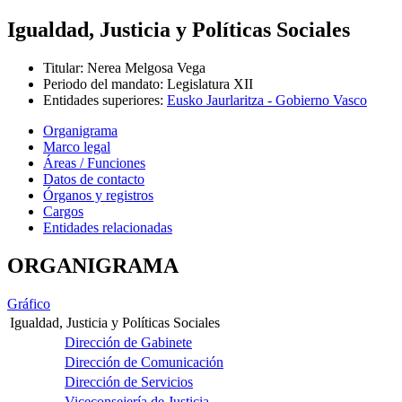
Igualdad, Justicia y Políticas Sociales
Titular
:
Nerea Melgosa Vega
Periodo del mandato
:
Legislatura XII
Entidades superiores
:
Eusko Jaurlaritza - Gobierno Vasco
Organigrama
Marco legal
Áreas / Funciones
Datos de contacto
Órganos y registros
Cargos
Entidades relacionadas
ORGANIGRAMA
Gráfico
Igualdad, Justicia y Políticas Sociales
Dirección de Gabinete
Dirección de Comunicación
Dirección de Servicios
Viceconsejería de Justicia