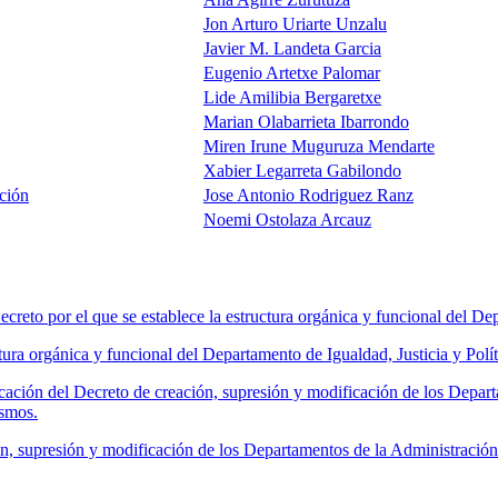
Jon Arturo Uriarte Unzalu
Javier M. Landeta Garcia
Eugenio Artetxe Palomar
Lide Amilibia Bergaretxe
Marian Olabarrieta Ibarrondo
Miren Irune Muguruza Mendarte
Xabier Legarreta Gabilondo
ción
Jose Antonio Rodriguez Ranz
Noemi Ostolaza Arcauz
 por el que se establece la estructura orgánica y funcional del Depar
ra orgánica y funcional del Departamento de Igualdad, Justicia y Polít
ción del Decreto de creación, supresión y modificación de los Depar
ismos.
, supresión y modificación de los Departamentos de la Administració