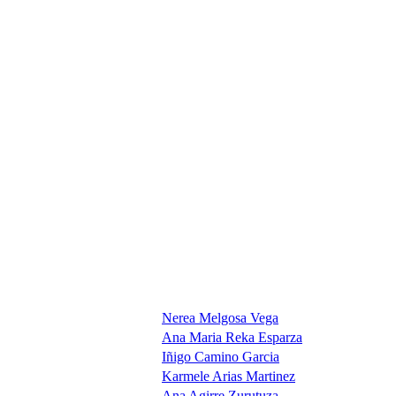
Nerea Melgosa Vega
Ana Maria Reka Esparza
Iñigo Camino Garcia
Karmele Arias Martinez
Ana Agirre Zurutuza