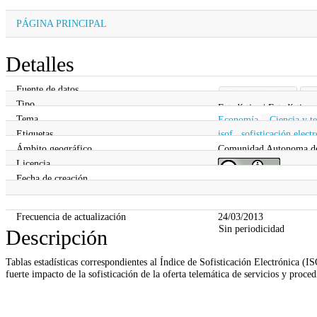
PÁGINA PRINCIPAL
Detalles
Fuente de datos
Gobierno Vasco
Go
Tipo
Estadística | Estadística
Tema
Economía
,
Ciencia y t
Etiquetas
isof
,
sofisticación elect
Ámbito geográfico
Comunidad Autonoma d
Licencia
Fecha de creación
Información legal
Fecha de actualización
24/03/2013
Frecuencia de actualización
24/03/2013
Sin periodicidad
Descripción
Tablas estadísticas correspondientes al Índice de Sofisticación Electrónica (I
fuerte impacto de la sofisticación de la oferta telemática de servicios y proce