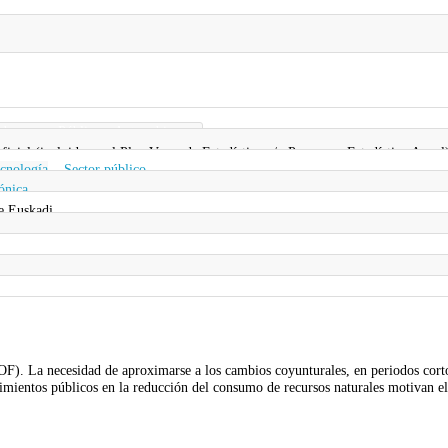
bernanza Pública y Autogobierno
 oficial (incluida en el Plan Vasco de Estadística y/o Programa Estadístico Anual
ecnología
,
Sector público
rónica
e Euskadi
SOF). La necesidad de aproximarse a los cambios coyunturales, en periodos corto
dimientos públicos en la reducción del consumo de recursos naturales motivan el 