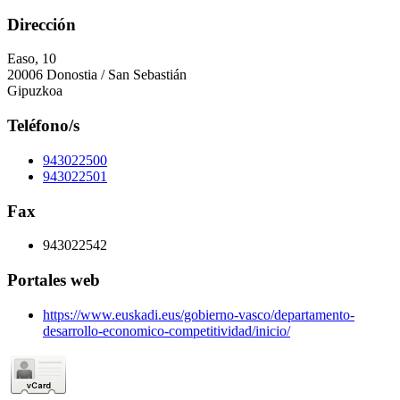
Dirección
Easo, 10
20006 Donostia / San Sebastián
Gipuzkoa
Teléfono/s
943022500
943022501
Fax
943022542
Portales web
https://www.euskadi.eus/gobierno-vasco/departamento-
desarrollo-economico-competitividad/inicio/