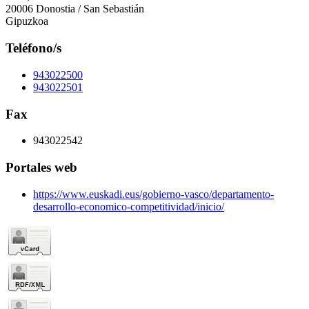
20006 Donostia / San Sebastián
Gipuzkoa
Teléfono/s
943022500
943022501
Fax
943022542
Portales web
https://www.euskadi.eus/gobierno-vasco/departamento-
desarrollo-economico-competitividad/inicio/