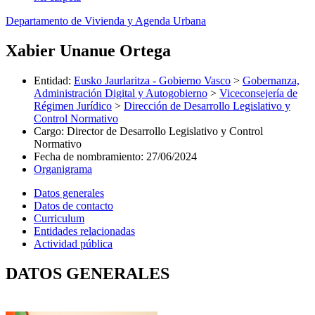
Departamento de Vivienda y Agenda Urbana
Xabier Unanue Ortega
Entidad
:
Eusko Jaurlaritza - Gobierno Vasco
>
Gobernanza,
Administración Digital y Autogobierno
>
Viceconsejería de
Régimen Jurídico
>
Dirección de Desarrollo Legislativo y
Control Normativo
Cargo
:
Director de Desarrollo Legislativo y Control
Normativo
Fecha de nombramiento
:
27/06/2024
Organigrama
Datos generales
Datos de contacto
Curriculum
Entidades relacionadas
Actividad pública
DATOS GENERALES