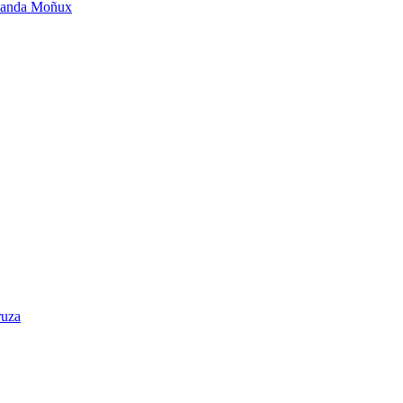
 Landa Moñux
ruza