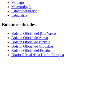
Mi pago
Meteorología
Estado del tráfico
Estadística
Boletines oficiales
Boletín Oficial del País Vasco
Boletín Oficial de Álava
Boletín Oficial de Bizkaia
Boletín Oficial de Gipuzkoa
Boletín Oficial del Estado
Diario Oficial de la Unión Europea