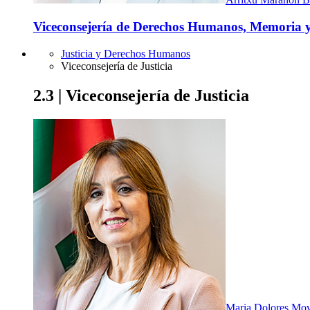
Viceconsejería de Derechos Humanos, Memoria y
Justicia y Derechos Humanos
Viceconsejería de Justicia
2.3 | Viceconsejería de Justicia
Maria Dolores Mov