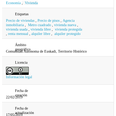
Economía
,
Vivienda
Etiquetas
Precio de viviendas
,
Precio de pisos
,
Agencia
inmobiliaria
,
Metro cuadrado
,
vivienda nueva
,
vivienda usada
,
vivienda libre
,
vivienda protegida
,
renta mensual
,
alquiler libre
,
alquiler protegido
Ámbito
geográfico
Comunidad Autonoma de Euskadi, Territorio Histórico
Licencia
Información legal
Fecha de
creación
22/02/2019
Fecha de
actualización
17/05/2019