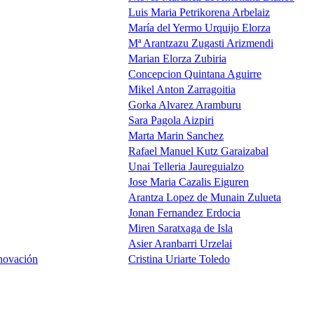
Luis Maria Petrikorena Arbelaiz
María del Yermo Urquijo Elorza
Mª Arantzazu Zugasti Arizmendi
Marian Elorza Zubiria
Concepcion Quintana Aguirre
Mikel Anton Zarragoitia
Gorka Alvarez Aramburu
Sara Pagola Aizpiri
Marta Marin Sanchez
Rafael Manuel Kutz Garaizabal
Unai Telleria Jaureguialzo
Jose Maria Cazalis Eiguren
Arantza Lopez de Munain Zulueta
Jonan Fernandez Erdocia
Miren Saratxaga de Isla
Asier Aranbarri Urzelai
nnovación
Cristina Uriarte Toledo