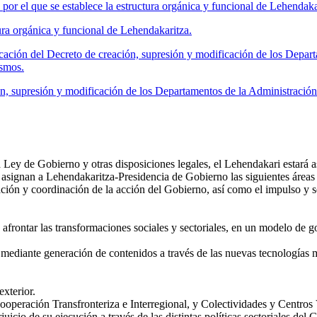
 que se establece la estructura orgánica y funcional de Lehendakar
ra orgánica y funcional de Lehendakaritza.
ción del Decreto de creación, supresión y modificación de los Depar
ismos.
, supresión y modificación de los Departamentos de la Administració
a Ley de Gobierno y otras disposiciones legales, el Lehendakari estará 
 asignan a Lehendakaritza-Presidencia de Gobierno las siguientes áreas
cación y coordinación de la acción del Gobierno, así como el impulso y 
a afrontar las transformaciones sociales y sectoriales, en un modelo de 
ía mediante generación de contenidos a través de las nuevas tecnología
exterior.
operación Transfronteriza e Interregional, y Colectividades y Centros
cio de su ejecución a través de las distintas políticas sectoriales del 