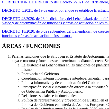
CORRECCIÓN DE ERRORES del Decreto 5/2021, de 19 de enero, por el
DECRETO 5/2021, de 19 de enero, por el que se establece la estructu
DECRETO 48/2020, de 28 de diciembre, del Lehendakari, de modifica
Vasco y de determinación de funciones y áreas de actuación de los m
DECRETO 18/2020, de 6 de septiembre, del Lehendakari, de creación
funciones y áreas de actuación de los mismos.
ÁREAS / FUNCIONES
Para las funciones que le atribuyen el Estatuto de Autonomía, l
cuya estructura y funciones se determinan mediante decreto. Se
La asistencia al Lehendakari en las funciones de planifi
mismo.
Portavocía del Gobierno.
Coordinación interinstitucional e interdepartamental, par
Política informativa y de comunicación del Gobierno.
Participación social e información directa a la ciudadan
de Gobernanza Pública y Autogobierno.
Relaciones sociales e institucionales.
Política de representación y proyección de Euskadi en el 
Política del Gobierno en materia de Asuntos Europeos, Co
Impulso de la implementación de la Agenda 2030, sin perjui