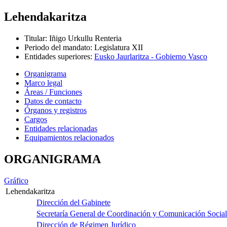
Lehendakaritza
Titular
:
Iñigo Urkullu Renteria
Periodo del mandato
:
Legislatura XII
Entidades superiores
:
Eusko Jaurlaritza - Gobierno Vasco
Organigrama
Marco legal
Áreas / Funciones
Datos de contacto
Órganos y registros
Cargos
Entidades relacionadas
Equipamientos relacionados
ORGANIGRAMA
Gráfico
Lehendakaritza
Dirección del Gabinete
Secretaría General de Coordinación y Comunicación Social
Dirección de Régimen Jurídico