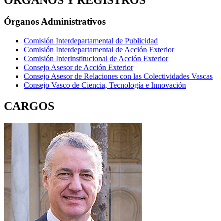
Órganos Administrativos
Comisión Interdepartamental de Publicidad
Comisión Interdepartamental de Acción Exterior
Comisión Interinstitucional de Acción Exterior
Consejo Asesor de Acción Exterior
Consejo Asesor de Relaciones con las Colectividades Vascas
Consejo Vasco de Ciencia, Tecnología e Innovación
CARGOS