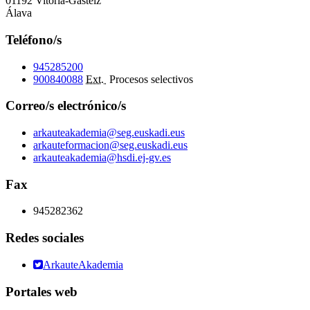
01192 Vitoria-Gasteiz
Álava
Teléfono/s
945285200
900840088
Ext.
Procesos selectivos
Correo/s electrónico/s
arkauteakademia@seg.euskadi.eus
arkauteformacion@seg.euskadi.eus
arkauteakademia@hsdi.ej-gv.es
Fax
945282362
Redes sociales
ArkauteAkademia
Portales web