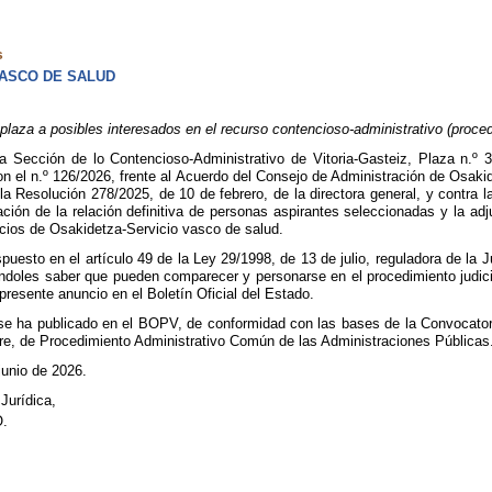
s
VASCO DE SALUD
aza a posibles interesados en el recurso contencioso-administrativo (proced
la Sección de lo Contencioso-Administrativo de Vitoria-Gasteiz, Plaza n.º 3
n el n.º 126/2026, frente al Acuerdo del Consejo de Administración de Osaki
la Resolución 278/2025, de 10 de febrero, de la directora general, y contra l
ación de la relación definitiva de personas aspirantes seleccionadas y la ad
icios de Osakidetza-Servicio vasco de salud.
puesto en el artículo 49 de la Ley 29/1998, de 13 de julio, reguladora de la 
éndoles saber que pueden comparecer y personarse en el procedimiento judicia
 presente anuncio en el Boletín Oficial del Estado.
se ha publicado en el BOPV, de conformidad con las bases de la Convocatoria
re, de Procedimiento Administrativo Común de las Administraciones Públicas
junio de 2026.
Jurídica,
.