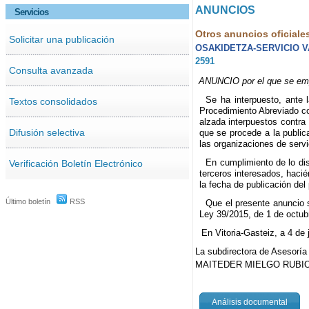
ANUNCIOS
Servicios
Otros anuncios oficiale
Solicitar una publicación
OSAKIDETZA-SERVICIO 
2591
Consulta avanzada
ANUNCIO por el que se empl
Se ha interpuesto, ante 
Textos consolidados
Procedimiento Abreviado co
alzada interpuestos contra 
Difusión selectiva
que se procede a la public
las organizaciones de serv
En cumplimiento de lo dis
Verificación Boletín Electrónico
terceros interesados, haci
la fecha de publicación del
Último boletín
RSS
Que el presente anuncio 
Ley 39/2015, de 1 de octub
En Vitoria-Gasteiz, a 4 de 
La subdirectora de Asesoría 
MAITEDER MIELGO RUBIO
Análisis documental