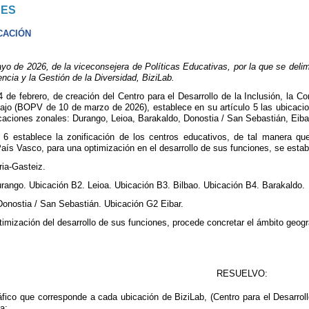
NES
CACIÓN
e 2026, de la viceconsejera de Políticas Educativas, por la que se delimita
encia y la Gestión de la Diversidad, BiziLab.
 de febrero, de creación del Centro para el Desarrollo de la Inclusión, la C
bajo (BOPV de 10 de marzo de 2026), establece en su artículo 5 las ubicacion
caciones zonales: Durango, Leioa, Barakaldo, Donostia / San Sebastián, Eibar
lo 6 establece la zonificación de los centros educativos, de tal manera qu
s Vasco, para una optimización en el desarrollo de sus funciones, se establ
ria-Gasteiz.
rango. Ubicación B2. Leioa. Ubicación B3. Bilbao. Ubicación B4. Barakaldo.
onostia / San Sebastián. Ubicación G2 Eibar.
ptimización del desarrollo de sus funciones, procede concretar el ámbito geog
RESUELVO:
áfico que corresponde a cada ubicación de BiziLab, (Centro para el Desarroll
a: