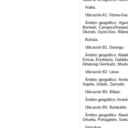
Araba.
Ubicación A1. Vitoria-Gas
Ámbito geográfico: Agurai
Bernedo, Campezo/Kanpezu, 
Okondo, Oyón-Oion, Ribera 
Bizkaia.
Ubicación B1. Durango:
Ámbito geográfico: Abadiñ
Ermua, Etxebarria, Galdaka
Arbatzegi Gerrikaitz, Muxik
Ubicación B2. Leioa:
Ámbito geográfico: Arrie
Sopela, Urduliz, Zamudio.
Ubicación B3. Bilbao:
Ámbito geográfico: Arrank
Ubicación B4. Barakaldo:
Ámbito geografiko: Aban
Ortuella, Portugalete, Sant
Gipuzkoa.