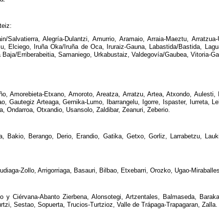
teiz:
n/Salvatierra, Alegría-Dulantzi, Amurrio, Aramaio, Arraia-Maeztu, Arratzua-U
Elciego, Iruña Oka/Iruña de Oca, Iruraiz-Gauna, Labastida/Bastida, Laguar
Baja/Erriberabeitia, Samaniego, Urkabustaiz, Valdegovía/Gaubea, Vitoria-Gast
o, Amorebieta-Etxano, Amoroto, Areatza, Arratzu, Artea, Atxondo, Aulesti, 
o, Gautegiz Arteaga, Gernika-Lumo, Ibarrangelu, Igorre, Ispaster, Iurreta, 
a, Ondarroa, Otxandio, Usansolo, Zaldibar, Zeanuri, Zeberio.
ta, Bakio, Berango, Derio, Erandio, Gatika, Getxo, Gorliz, Larrabetzu, La
udiaga-Zollo, Arrigorriaga, Basauri, Bilbao, Etxebarri, Orozko, Ugao-Mirabal
to y Ciérvana-Abanto Zierbena, Alonsotegi, Artzentales, Balmaseda, Barak
urtzi, Sestao, Sopuerta, Trucios-Turtzioz, Valle de Trápaga-Trapagaran, Zalla.