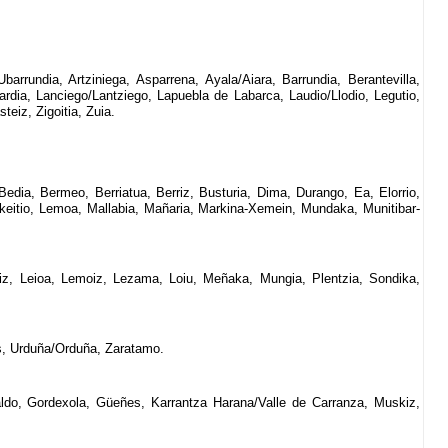
barrundia, Artziniega, Asparrena, Ayala/Aiara, Barrundia, Berantevilla,
dia, Lanciego/Lantziego, Lapuebla de Labarca, Laudio/Llodio, Legutio,
eiz, Zigoitia, Zuia.
Bedia, Bermeo, Berriatua, Berriz, Busturia, Dima, Durango, Ea, Elorrio,
Lekeitio, Lemoa, Mallabia, Mañaria, Markina-Xemein, Mundaka, Munitibar-
ukiz, Leioa, Lemoiz, Lezama, Loiu, Meñaka, Mungia, Plentzia, Sondika,
les, Urduña/Orduña, Zaratamo.
aldo, Gordexola, Güeñes, Karrantza Harana/Valle de Carranza, Muskiz,