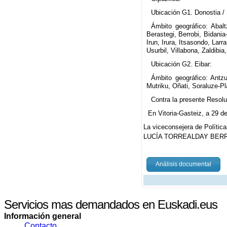
Ubicación G1. Donostia /
Ámbito geográfico: Abalt
Berastegi, Berrobi, Bidania
Irun, Irura, Itsasondo, Larr
Usurbil, Villabona, Zaldibi
Ubicación G2. Eibar:
Ámbito geográfico: Antzuo
Mutriku, Oñati, Soraluze-P
Contra la presente Resolu
En Vitoria-Gasteiz, a 29 
La viceconsejera de Polític
LUCÍA TORREALDAY BER
Análisis documental
Servicios mas demandados en Euskadi.eus
Información general
Contacto