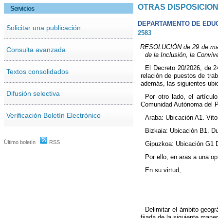
OTRAS DISPOSICIO
Servicios
DEPARTAMENTO DE EDU
Solicitar una publicación
2583
RESOLUCIÓN de 29 de mayo d
Consulta avanzada
de la Inclusión, la Conviv
El Decreto 20/2026, de 24
Textos consolidados
relación de puestos de tra
además, las siguientes ubi
Difusión selectiva
Por otro lado, el artícu
Comunidad Autónoma del Paí
Verificación Boletín Electrónico
Araba: Ubicación A1. Vito
Bizkaia: Ubicación B1. Du
Último boletín
RSS
Gipuzkoa: Ubicación G1 D
Por ello, en aras a una o
En su virtud,
Delimitar el ámbito geogr
fijada de la siguiente maner