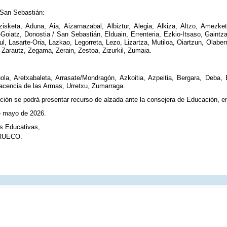
 San Sebastián:
zisketa, Aduna, Aia, Aizarnazabal, Albiztur, Alegia, Alkiza, Altzo, Amezke
-Goiatz, Donostia / San Sebastián, Elduain, Errenteria, Ezkio-Itsaso, Gaintza,
aul, Lasarte-Oria, Lazkao, Legorreta, Lezo, Lizartza, Mutiloa, Oiartzun, Olaber
a, Zarautz, Zegama, Zerain, Zestoa, Zizurkil, Zumaia.
la, Aretxabaleta, Arrasate/Mondragón, Azkoitia, Azpeitia, Bergara, Deba, E
lacencia de las Armas, Urretxu, Zumarraga.
ción se podrá presentar recurso de alzada ante la consejera de Educación, en 
de mayo de 2026.
as Educativas,
RUECO.