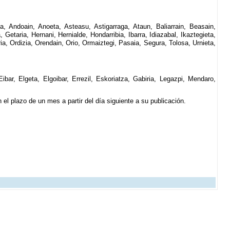
ta, Andoain, Anoeta, Asteasu, Astigarraga, Ataun, Baliarrain, Beasain,
 Getaria, Hernani, Hernialde, Hondarribia, Ibarra, Idiazabal, Ikaztegieta,
ria, Ordizia, Orendain, Orio, Ormaiztegi, Pasaia, Segura, Tolosa, Urnieta,
ibar, Elgeta, Elgoibar, Errezil, Eskoriatza, Gabiria, Legazpi, Mendaro,
el plazo de un mes a partir del día siguiente a su publicación.