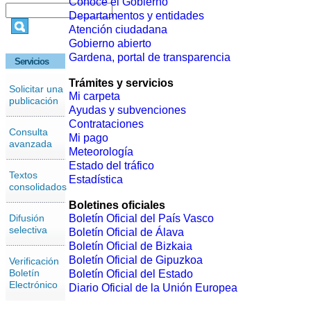
Conoce el Gobierno
Departamentos y entidades
Atención ciudadana
Gobierno abierto
Gardena, portal de transparencia
Servicios
Trámites y servicios
Solicitar una
Mi carpeta
publicación
Ayudas y subvenciones
Contrataciones
Consulta
Mi pago
avanzada
Meteorología
Estado del tráfico
Textos
Estadística
consolidados
Boletines oficiales
Difusión
Boletín Oficial del País Vasco
selectiva
Boletín Oficial de Álava
Boletín Oficial de Bizkaia
Boletín Oficial de Gipuzkoa
Verificación
Boletín
Boletín Oficial del Estado
Electrónico
Diario Oficial de la Unión Europea