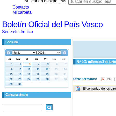
Buscar en euskadi.eus
Contacto
Mi carpeta
Boletín Oficial del País Vasco
Sede electrónica
Consulta
N.º
103
, miércoles 3 de junio
Otros formatos:
PDF
(
El contenido de los otr
Consulta simple