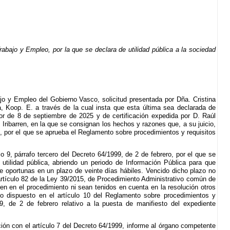
ajo y Empleo, por la que se declara de utilidad pública a la sociedad
 y Empleo del Gobierno Vasco, solicitud presentada por Dña. Cristina
a, Koop. E. a través de la cual insta que esta última sea declarada de
ctor de 8 de septiembre de 2025 y de certificación expedida por D. Raúl
 Iribarren, en la que se consignan los hechos y razones que, a su juicio,
ro, por el que se aprueba el Reglamento sobre procedimientos y requisitos
9, párrafo tercero del Decreto 64/1999, de 2 de febrero, por el que se
utilidad pública, abriendo un periodo de Información Pública para que
e oportunas en un plazo de veinte días hábiles. Vencido dicho plazo no
rtículo 82 de la Ley 39/2015, de Procedimiento Administrativo común de
ren en el procedimiento ni sean tenidos en cuenta en la resolución otros
lo dispuesto en el artículo 10 del Reglamento sobre procedimientos y
99, de 2 de febrero relativo a la puesta de manifiesto del expediente
ación con el artículo 7 del Decreto 64/1999, informe al órgano competente