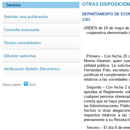
OTRAS DISPOSICIO
Servicios
DEPARTAMENTO DE ECON
Solicitar una publicación
2381
ORDEN de 18 de mayo de 202
Consulta avanzada
cooperativa denominada A
Textos consolidados
Difusión selectiva
Primero.– Con fecha 20 d
Merino Iribarren, quien ma
utilidad pública. La solic
Verificación Boletín Electrónico
Fernández Polo, secretario 
justifican el cumplimiento 
relativos a las sociedades c
Último boletín
RSS
Segundo.– Con fecha 2 de
aprueba el Reglamento sobr
cualquier persona interesa
consta que se haya present
las Administraciones Públi
hechos ni otras alegacion
requisitos relativos a la
previamente a su Resoluci
Tercero.– El día 9 de ene