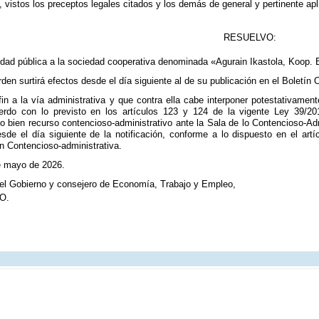
 vistos los preceptos legales citados y los demás de general y pertinente apl
RESUELVO:
lidad pública a la sociedad cooperativa denominada «Agurain Ikastola, Koop. 
en surtirá efectos desde el día siguiente al de su publicación en el Boletín O
n a la vía administrativa y que contra ella cabe interponer potestativament
rdo con lo previsto en los artículos 123 y 124 de la vigente Ley 39/20
o bien recurso contencioso-administrativo ante la Sala de lo Contencioso-Adm
e el día siguiente de la notificación, conforme a lo dispuesto en el artíc
ón Contencioso-administrativa.
de mayo de 2026.
el Gobierno y consejero de Economía, Trabajo y Empleo,
O.