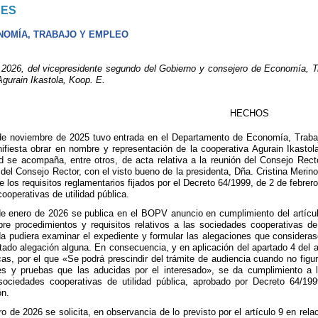
NES
OMÍA, TRABAJO Y EMPLEO
6, del vicepresidente segundo del Gobierno y consejero de Economía, Trab
gurain Ikastola, Koop. E.
HECHOS
e noviembre de 2025 tuvo entrada en el Departamento de Economía, Trabajo
nifiesta obrar en nombre y representación de la cooperativa Agurain Ikastol
itud se acompaña, entre otros, de acta relativa a la reunión del Consejo Re
del Consejo Rector, con el visto bueno de la presidenta, Dña. Cristina Merino
de los requisitos reglamentarios fijados por el Decreto 64/1999, de 2 de febre
ooperativas de utilidad pública.
 enero de 2026 se publica en el BOPV anuncio en cumplimiento del artículo 
e procedimientos y requisitos relativos a las sociedades cooperativas de 
da pudiera examinar el expediente y formular las alegaciones que consideras
ado alegación alguna. En consecuencia, y en aplicación del apartado 4 del a
cas, por el que «Se podrá prescindir del trámite de audiencia cuando no figu
es y pruebas que las aducidas por el interesado», se da cumplimiento a 
s sociedades cooperativas de utilidad pública, aprobado por Decreto 64/19
ón.
ro de 2026 se solicita, en observancia de lo previsto por el artículo 9 en rel