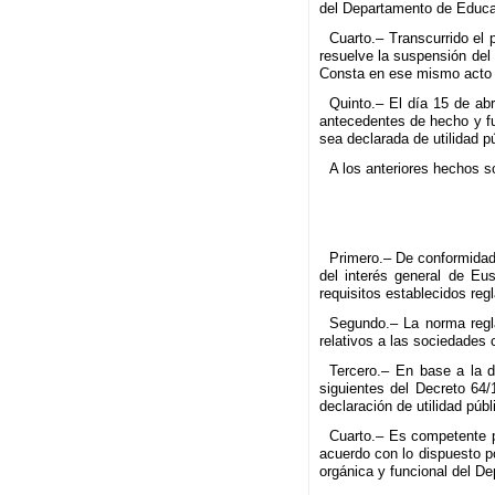
del Departamento de Educa
Cuarto.– Transcurrido el 
resuelve la suspensión del
Consta en ese mismo acto la
Quinto.– El día 15 de ab
antecedentes de hecho y fu
sea declarada de utilidad pú
A los anteriores hechos s
Primero.– De conformidad 
del interés general de Eu
requisitos establecidos re
Segundo.– La norma regla
relativos a las sociedades c
Tercero.– En base a la d
siguientes del Decreto 64/
declaración de utilidad públ
Cuarto.– Es competente p
acuerdo con lo dispuesto po
orgánica y funcional del 