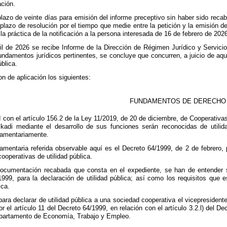
ción.
plazo de veinte días para emisión del informe preceptivo sin haber sido reca
 plazo de resolución por el tiempo que medie entre la petición y la emisión 
 práctica de la notificación a la persona interesada de 16 de febrero de 2026
ril de 2026 se recibe Informe de la Dirección de Régimen Jurídico y Servic
ndamentos jurídicos pertinentes, se concluye que concurren, a juicio de aqu
blica.
on de aplicación los siguientes:
FUNDAMENTOS DE DERECHO
con el artículo 156.2 de la Ley 11/2019, de 20 de diciembre, de Cooperativa
skadi mediante el desarrollo de sus funciones serán reconocidas de utili
glamentariamente.
mentaria referida observable aquí es el Decreto 64/1999, de 2 de febrero, 
ooperativas de utilidad pública.
ocumentación recabada que consta en el expediente, se han de entender sa
1999, para la declaración de utilidad pública; así como los requisitos que 
ica.
ara declarar de utilidad pública a una sociedad cooperativa el vicepreside
r el artículo 11 del Decreto 64/1999, en relación con el artículo 3.2.l) del D
Departamento de Economía, Trabajo y Empleo.