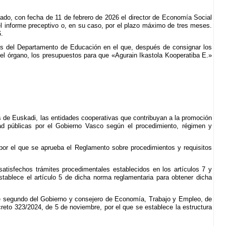
bado, con fecha de 11 de febrero de 2026 el director de Economía Social
del informe preceptivo o, en su caso, por el plazo máximo de tres meses.
.
ios del Departamento de Educación en el que, después de consignar los
el órgano, los presupuestos para que «Agurain Ikastola Kooperatiba E.»
s de Euskadi, las entidades cooperativas que contribuyan a la promoción
dad públicas por el Gobierno Vasco según el procedimiento, régimen y
por el que se aprueba el Reglamento sobre procedimientos y requisitos
tisfechos trámites procedimentales establecidos en los artículos 7 y
establece el artículo 5 de dicha norma reglamentaria para obtener dicha
nte segundo del Gobierno y consejero de Economía, Trabajo y Empleo, de
ecreto 323/2024, de 5 de noviembre, por el que se establece la estructura