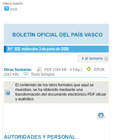
Último boletín
RSS
N.º
103
, miércoles 3 de junio de 2026
Ir al sumario
Otros formatos:
PDF
(194 KB - 4 Pág.)
EPUB
(182 KB)
Texto bilingüe
El contenido de los otros formatos que aquí se
muestran, se ha obtenido mediante una
transformación del documento electrónico PDF oficial
y auténtico
AUTORIDADES Y PERSONAL