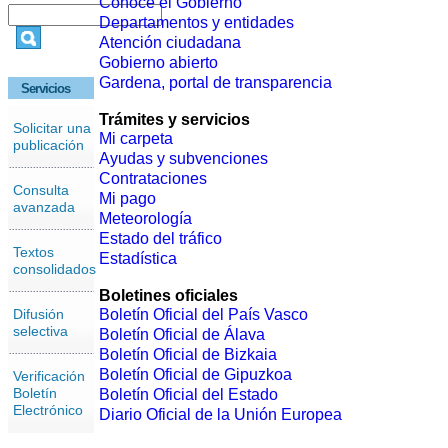
Conoce el Gobierno
Departamentos y entidades
Atención ciudadana
Gobierno abierto
Gardena, portal de transparencia
Servicios
Trámites y servicios
Solicitar una
Mi carpeta
publicación
Ayudas y subvenciones
Contrataciones
Consulta
Mi pago
avanzada
Meteorología
Estado del tráfico
Textos
Estadística
consolidados
Boletines oficiales
Difusión
Boletín Oficial del País Vasco
selectiva
Boletín Oficial de Álava
Boletín Oficial de Bizkaia
Boletín Oficial de Gipuzkoa
Verificación
Boletín
Boletín Oficial del Estado
Electrónico
Diario Oficial de la Unión Europea