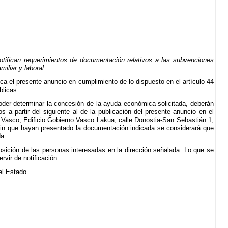
tifican requerimientos de documentación relativos a las subvenciones
iliar y laboral.
ica el presente anuncio en cumplimiento de lo dispuesto en el artículo 44
blicas.
poder determinar la concesión de la ayuda económica solicitada, deberán
 a partir del siguiente al de la publicación del presente anuncio en el
no Vasco, Edificio Gobierno Vasco Lakua, calle Donostia-San Sebastián 1,
 sin que hayan presentado la documentación indicada se considerará que
a.
osición de las personas interesadas en la dirección señalada. Lo que se
vir de notificación.
del Estado.