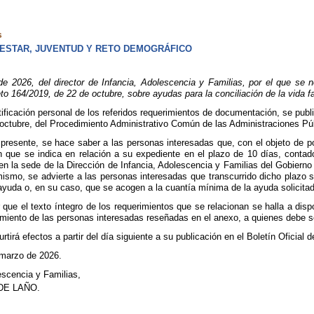
s
ESTAR, JUVENTUD Y RETO DEMOGRÁFICO
2026, del director de Infancia, Adolescencia y Familias, por el que se no
 164/2019, de 22 de octubre, sobre ayudas para la conciliación de la vida fam
otificación personal de los referidos requerimientos de documentación, se publ
 octubre, del Procedimiento Administrativo Común de las Administraciones Pú
la presente, se hace saber a las personas interesadas que, con el objeto de 
 que se indica en relación a su expediente en el plazo de 10 días, contados
, en la sede de la Dirección de Infancia, Adolescencia y Familias del Gobier
mismo, se advierte a las personas interesadas que transcurrido dicho plazo
 ayuda o, en su caso, que se acogen a la cuantía mínima de la ayuda solicitad
ue el texto íntegro de los requerimientos que se relacionan se halla a disp
miento de las personas interesadas reseñadas en el anexo, a quienes debe ser
rtirá efectos a partir del día siguiente a su publicación en el Boletín Oficial 
 marzo de 2026.
lescencia y Familias,
DE LAÑO.