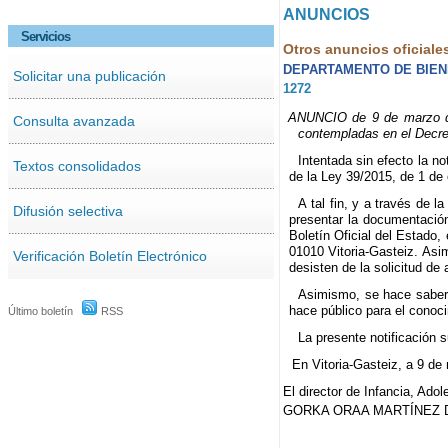
ANUNCIOS
Servicios
Otros anuncios oficiale
DEPARTAMENTO DE BIEN
Solicitar una publicación
1272
ANUNCIO de 9 de marzo de 
Consulta avanzada
contempladas en el Decreto
Intentada sin efecto la n
Textos consolidados
de la Ley 39/2015, de 1 de
A tal fin, y a través de 
Difusión selectiva
presentar la documentación
Boletín Oficial del Estado
01010 Vitoria-Gasteiz. Asi
Verificación Boletín Electrónico
desisten de la solicitud de
Asimismo, se hace saber q
hace público para el conoci
Último boletín
RSS
La presente notificación su
En Vitoria-Gasteiz, a 9 de
El director de Infancia, Ado
GORKA ORAA MARTÍNEZ 