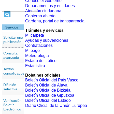
Conoce el Gobierno
Departamentos y entidades
Atención ciudadana
Gobierno abierto
Gardena, portal de transparencia
Servicios
Trámites y servicios
Mi carpeta
Solicitar una
Ayudas y subvenciones
publicación
Contrataciones
Mi pago
Consulta
Meteorología
avanzada
Estado del tráfico
Estadística
Textos
consolidados
Boletines oficiales
Boletín Oficial del País Vasco
Difusión
Boletín Oficial de Álava
selectiva
Boletín Oficial de Bizkaia
Boletín Oficial de Gipuzkoa
Boletín Oficial del Estado
Verificación
Boletín
Diario Oficial de la Unión Europea
Electrónico