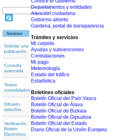
Conoce el Gobierno
Departamentos y entidades
Atención ciudadana
Gobierno abierto
Gardena, portal de transparencia
Servicios
Trámites y servicios
Mi carpeta
Solicitar una
Ayudas y subvenciones
publicación
Contrataciones
Mi pago
Consulta
Meteorología
avanzada
Estado del tráfico
Estadística
Textos
consolidados
Boletines oficiales
Boletín Oficial del País Vasco
Difusión
Boletín Oficial de Álava
selectiva
Boletín Oficial de Bizkaia
Boletín Oficial de Gipuzkoa
Boletín Oficial del Estado
Verificación
Boletín
Diario Oficial de la Unión Europea
Electrónico