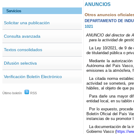
ANUNCIOS
Servicios
Otros anuncios oficiale
DEPARTAMENTO DE INDUS
Solicitar una publicación
1021
ANUNCIO del director de Ad
Consulta avanzada
para la actividad de gest
La Ley 10/2021, de 9 de 
Textos consolidados
de titularidad pública o pri
Mediante la autorización
Difusión selectiva
Autónoma del País Vasco, l
emisiones a la atmósfera, f
Verificación Boletín Electrónico
La citada norma establec
actividad se someterá, pre
hábiles, al objeto de que p
Último boletín
RSS
Para darle una mayor dif
entidad local, en su tablón 
Por lo expuesto, procede 
Boletín Oficial del País 
instancias de su promotor 
La documentación de la ins
Gobierno Vasco (
https://w