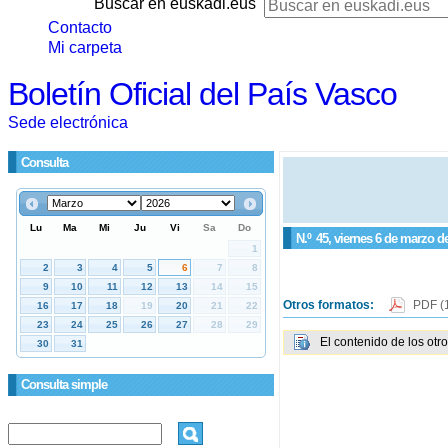
Buscar en euskadi.eus
Contacto
Mi carpeta
Boletín Oficial del País Vasco
Sede electrónica
Consulta
N.º
45
, viernes 6 de marzo d
Otros formatos:
PDF
(
El contenido de los otr
Consulta simple