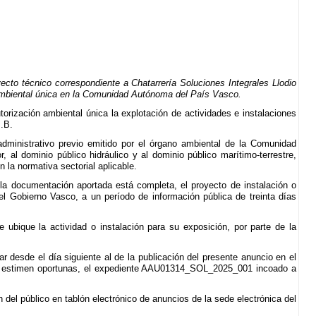
cto técnico correspondiente a Chatarrería Soluciones Integrales Llodio
ón ambiental única en la Comunidad Autónoma del País Vasco.
rización ambiental única la explotación de actividades e instalaciones
I.B.
administrativo previo emitido por el órgano ambiental de la Comunidad
 al dominio público hidráulico y al dominio público marítimo-terrestre,
 la normativa sectorial aplicable.
la documentación aportada está completa, el proyecto de instalación o
el Gobierno Vasco, a un período de información pública de treinta días
 ubique la actividad o instalación para su exposición, por parte de la
r desde el día siguiente al de la publicación del presente anuncio en el
 se estimen oportunas, el expediente AAU01314_SOL_2025_001 incoado a
n del público en tablón electrónico de anuncios de la sede electrónica del