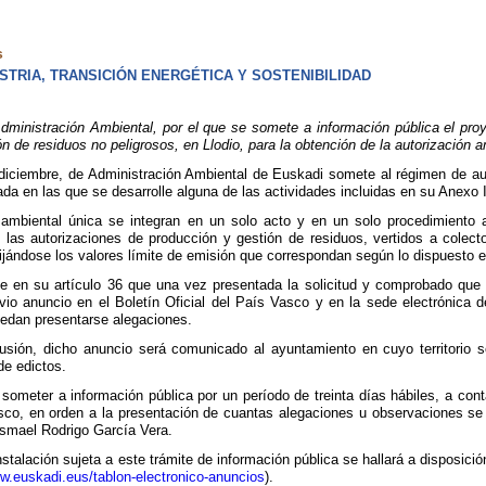
s
TRIA, TRANSICIÓN ENERGÉTICA Y SOSTENIBILIDAD
ministración Ambiental, por el que se somete a información pública el proye
ión de residuos no peligrosos, en Llodio, para la obtención de la autorizaci
diciembre, de Administración Ambiental de Euskadi somete al régimen de auto
vada en las que se desarrolle alguna de las actividades incluidas en su Anexo 
 ambiental única se integran en un solo acto y en un solo procedimiento 
as autorizaciones de producción y gestión de residuos, vertidos a colector,
ijándose los valores límite de emisión que correspondan según lo dispuesto en
e en su artículo 36 que una vez presentada la solicitud y comprobado que 
vio anuncio en el Boletín Oficial del País Vasco y en la sede electrónica d
uedan presentarse alegaciones.
usión, dicho anuncio será comunicado al ayuntamiento en cuyo territorio se
de edictos.
someter a información pública por un período de treinta días hábiles, a conta
Vasco, en orden a la presentación de cuantas alegaciones u observaciones
Ismael Rodrigo García Vera.
talación sujeta a este trámite de información pública se hallará a disposició
ww.euskadi.eus/tablon-electronico-anuncios
).