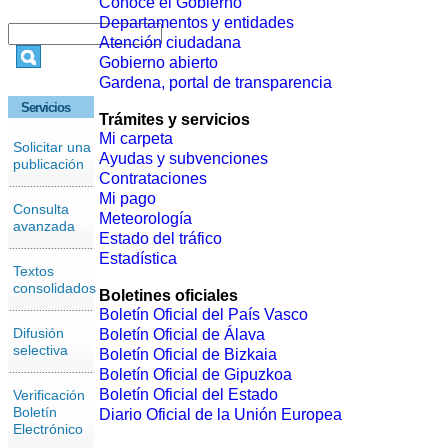
Conoce el Gobierno
Departamentos y entidades
Atención ciudadana
Gobierno abierto
Gardena, portal de transparencia
Servicios
Trámites y servicios
Mi carpeta
Solicitar una
Ayudas y subvenciones
publicación
Contrataciones
Mi pago
Consulta
Meteorología
avanzada
Estado del tráfico
Estadística
Textos
consolidados
Boletines oficiales
Boletín Oficial del País Vasco
Difusión
Boletín Oficial de Álava
selectiva
Boletín Oficial de Bizkaia
Boletín Oficial de Gipuzkoa
Boletín Oficial del Estado
Verificación
Boletín
Diario Oficial de la Unión Europea
Electrónico