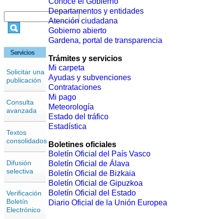
Conoce el Gobierno
Departamentos y entidades
Atención ciudadana
Gobierno abierto
Gardena, portal de transparencia
Servicios
Trámites y servicios
Mi carpeta
Solicitar una
Ayudas y subvenciones
publicación
Contrataciones
Mi pago
Consulta
Meteorología
avanzada
Estado del tráfico
Estadística
Textos
consolidados
Boletines oficiales
Boletín Oficial del País Vasco
Difusión
Boletín Oficial de Álava
selectiva
Boletín Oficial de Bizkaia
Boletín Oficial de Gipuzkoa
Boletín Oficial del Estado
Verificación
Boletín
Diario Oficial de la Unión Europea
Electrónico