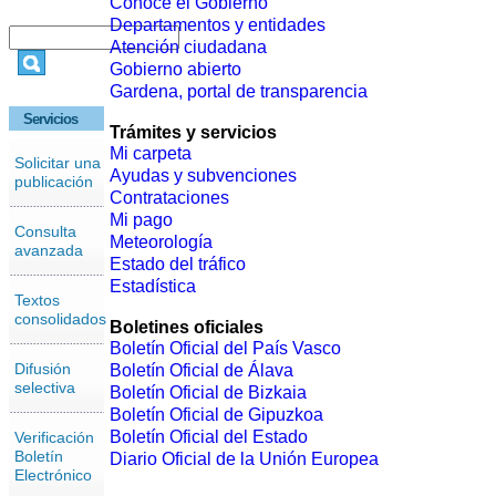
Conoce el Gobierno
Departamentos y entidades
Atención ciudadana
Gobierno abierto
Gardena, portal de transparencia
Servicios
Trámites y servicios
Mi carpeta
Solicitar una
Ayudas y subvenciones
publicación
Contrataciones
Mi pago
Consulta
Meteorología
avanzada
Estado del tráfico
Estadística
Textos
consolidados
Boletines oficiales
Boletín Oficial del País Vasco
Difusión
Boletín Oficial de Álava
selectiva
Boletín Oficial de Bizkaia
Boletín Oficial de Gipuzkoa
Boletín Oficial del Estado
Verificación
Boletín
Diario Oficial de la Unión Europea
Electrónico