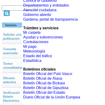
Conoce el Gobierno
Departamentos y entidades
Atención ciudadana
Gobierno abierto
Gardena, portal de transparencia
Servicios
Trámites y servicios
Mi carpeta
Solicitar una
Ayudas y subvenciones
publicación
Contrataciones
Mi pago
Consulta
Meteorología
avanzada
Estado del tráfico
Estadística
Textos
consolidados
Boletines oficiales
Boletín Oficial del País Vasco
Difusión
Boletín Oficial de Álava
selectiva
Boletín Oficial de Bizkaia
Boletín Oficial de Gipuzkoa
Boletín Oficial del Estado
Verificación
Boletín
Diario Oficial de la Unión Europea
Electrónico