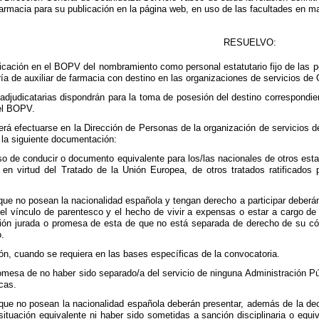
 farmacia para su publicación en la página web, en uso de las facultades en mat
RESUELVO:
licación en el BOPV del nombramiento como personal estatutario fijo de las 
ría de auxiliar de farmacia con destino en las organizaciones de servicios de
judicatarias dispondrán para la toma de posesión del destino correspondiente
el BOPV.
á efectuarse en la Dirección de Personas de la organización de servicios del 
 la siguiente documentación:
so de conducir o documento equivalente para los/las nacionales de otros e
en virtud del Tratado de la Unión Europea, de otros tratados ratificados 
ue no posean la nacionalidad española y tengan derecho a participar deberán
l vínculo de parentesco y el hecho de vivir a expensas o estar a cargo de
ción jurada o promesa de esta de que no está separada de derecho de su có
.
ión, cuando se requiera en las bases específicas de la convocatoria.
omesa de no haber sido separado/a del servicio de ninguna Administración Públi
cas.
que no posean la nacionalidad española deberán presentar, además de la decl
n situación equivalente ni haber sido sometidas a sanción disciplinaria o eq