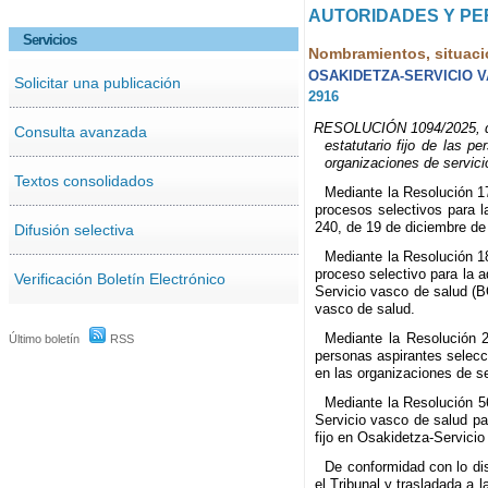
AUTORIDADES Y P
Servicios
Nombramientos, situaci
OSAKIDETZA-SERVICIO 
Solicitar una publicación
2916
RESOLUCIÓN 1094/2025, de 2
Consulta avanzada
estatutario fijo de las 
organizaciones de servici
Textos consolidados
Mediante la Resolución 17
procesos selectivos para l
240, de 19 de diciembre de
Difusión selectiva
Mediante la Resolución 18
proceso selectivo para la a
Verificación Boletín Electrónico
Servicio vasco de salud (B
vasco de salud.
Mediante la Resolución 2
Último boletín
RSS
personas aspirantes selecc
en las organizaciones de s
Mediante la Resolución 56
Servicio vasco de salud par
fijo en Osakidetza-Servici
De conformidad con lo di
el Tribunal y trasladada a