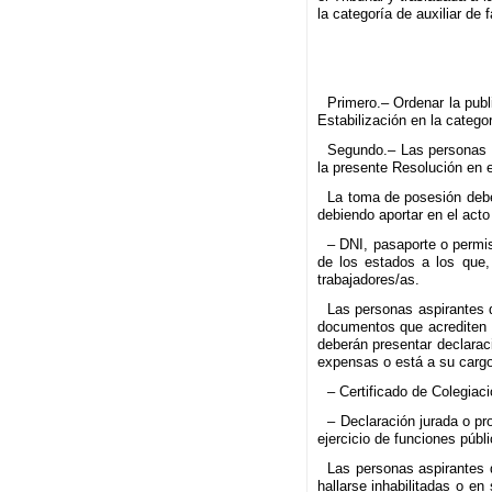
la categoría de auxiliar de
Primero.– Ordenar la pub
Estabilización en la catego
Segundo.– Las personas ad
la presente Resolución en 
La toma de posesión deber
debiendo aportar en el acto
– DNI, pasaporte o permi
de los estados a los que, 
trabajadores/as.
Las personas aspirantes q
documentos que acrediten e
deberán presentar declara
expensas o está a su cargo
– Certificado de Colegiac
– Declaración jurada o pr
ejercicio de funciones públi
Las personas aspirantes 
hallarse inhabilitadas o e