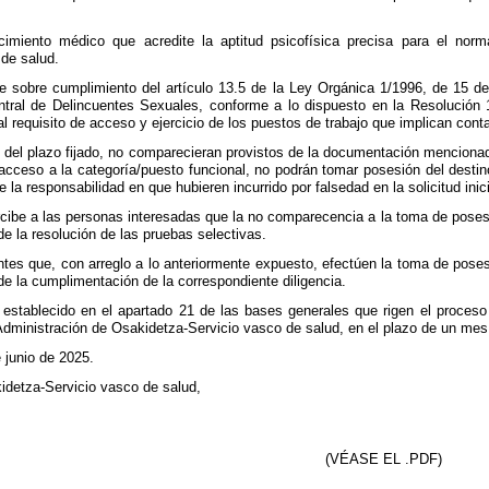
miento médico que acredite la aptitud psicofísica precisa para el norm
de salud.
 sobre cumplimiento del artículo 13.5 de la Ley Orgánica 1/1996, de 15 de 
entral de Delincuentes Sexuales, conforme a lo dispuesto en la Resolución
l requisito de acceso y ejercicio de los puestos de trabajo que implican con
o del plazo fijado, no comparecieran provistos de la documentación menciona
l acceso a la categoría/puesto funcional, no podrán tomar posesión del desti
e la responsabilidad en que hubieren incurrido por falsedad en la solicitud inici
be a las personas interesadas que la no comparecencia a la toma de posesión,
e la resolución de las pruebas selectivas.
tes que, con arreglo a lo anteriormente expuesto, efectúen la toma de posesi
 de la cumplimentación de la correspondiente diligencia.
 establecido en el apartado 21 de las bases generales que rigen el proceso 
dministración de Osakidetza-Servicio vasco de salud, en el plazo de un mes c
 junio de 2025.
kidetza-Servicio vasco de salud,
(VÉASE EL .PDF)