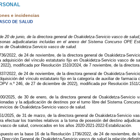
ERSONAL
ones e incidencias
VASCO DE SALUD
0 de junio, de la directora general de Osakidetza-Servicio vasco de salud,
personas adjudicatarias incluidas en el anexo del Sistema Concurso OPE Esta
os de Osakidetza-Servicio vasco de salud.
36/2022, de 24 de noviembre, de la directora general de Osakidetza-Servici
a adquisición del vínculo estatutario fijo en Osakidetza-Servicio vasco de
 2022), modificada por Resolución 1510/2024, de 7 noviembre, de la directora
37/2022, de 24 de noviembre, de la directora general de Osakidetza-Servicio
dquisición del vínculo estatutario fijo en la categoría de auxiliar de farmaci
OPV n.º 246, de 27 de diciembre de 2022), modificada por Resolución 1511/2
00/2025, de 30 de enero, de la directora general de Osakidetza-Servicio va
ionadas y la adjudicación de destinos por el turno libre del Sistema Concurs
ervicios de Osakidetza-Servicio vasco de salud.
1/2025, de 31 de marzo, de la directora general de Osakidetza-Servicio vasc
a efectuar los tramites relativos a la toma de posesión del destino adjudicad
o vasco de salud, convocados en los años 2020-2021-2022-Estabilización.
spuesto en la base 16 de la Resolución 1736/2022, de 24 de noviembre, de la
 la Dirección General de Osakidetza-Servicio vasco de salud la relación defi