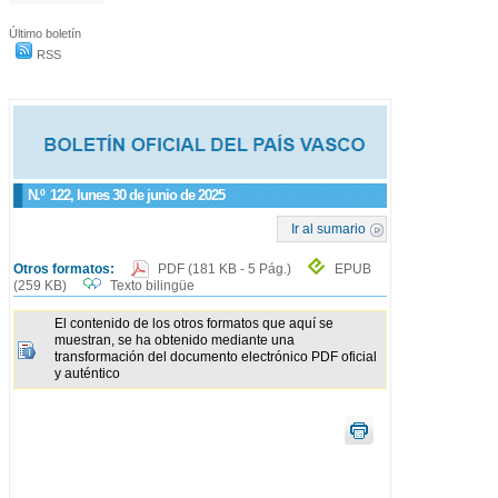
Último boletín
RSS
N.º
122
, lunes 30 de junio de 2025
Ir al sumario
Otros formatos:
PDF
(181 KB - 5 Pág.)
EPUB
(259 KB)
Texto bilingüe
El contenido de los otros formatos que aquí se
muestran, se ha obtenido mediante una
transformación del documento electrónico PDF oficial
y auténtico