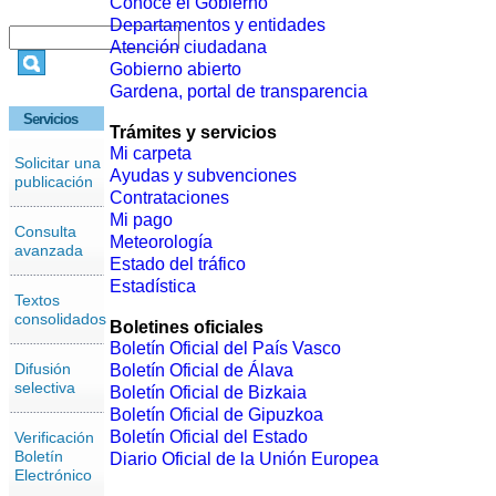
Conoce el Gobierno
Departamentos y entidades
Atención ciudadana
Gobierno abierto
Gardena, portal de transparencia
Servicios
Trámites y servicios
Mi carpeta
Solicitar una
Ayudas y subvenciones
publicación
Contrataciones
Mi pago
Consulta
Meteorología
avanzada
Estado del tráfico
Estadística
Textos
consolidados
Boletines oficiales
Boletín Oficial del País Vasco
Difusión
Boletín Oficial de Álava
selectiva
Boletín Oficial de Bizkaia
Boletín Oficial de Gipuzkoa
Boletín Oficial del Estado
Verificación
Boletín
Diario Oficial de la Unión Europea
Electrónico