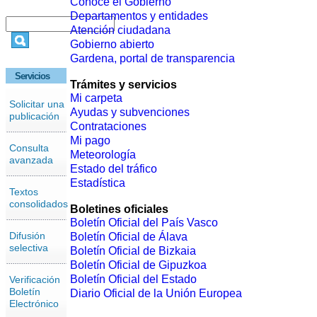
Conoce el Gobierno
Departamentos y entidades
Atención ciudadana
Gobierno abierto
Gardena, portal de transparencia
Servicios
Trámites y servicios
Mi carpeta
Solicitar una
Ayudas y subvenciones
publicación
Contrataciones
Mi pago
Consulta
Meteorología
avanzada
Estado del tráfico
Estadística
Textos
consolidados
Boletines oficiales
Boletín Oficial del País Vasco
Difusión
Boletín Oficial de Álava
selectiva
Boletín Oficial de Bizkaia
Boletín Oficial de Gipuzkoa
Boletín Oficial del Estado
Verificación
Boletín
Diario Oficial de la Unión Europea
Electrónico