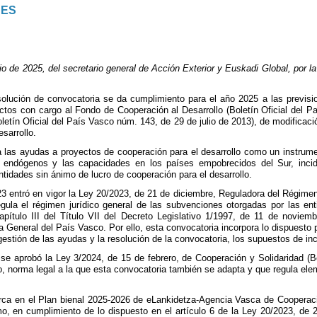
NES
de 2025, del secretario general de Acción Exterior y Euskadi Global, por la
olución de convocatoria se da cumplimiento para el año 2025 a las previsio
ctos con cargo al Fondo de Cooperación al Desarrollo (Boletín Oficial del 
oletín Oficial del País Vasco núm. 143, de 29 de julio de 2013), de modificac
sarrollo.
 las ayudas a proyectos de cooperación para el desarrollo como un instrumen
s endógenos y las capacidades en los países empobrecidos del Sur, incidie
entidades sin ánimo de lucro de cooperación para el desarrollo.
23 entró en vigor la Ley 20/2023, de 21 de diciembre, Reguladora del Régime
egula el régimen jurídico general de las subvenciones otorgadas por las e
apítulo III del Título VII del Decreto Legislativo 1/1997, de 11 de novie
 General del País Vasco. Por ello, esta convocatoria incorpora lo dispuesto 
 gestión de las ayudas y la resolución de la convocatoria, los supuestos de i
 se aprobó la Ley 3/2024, de 15 de febrero, de Cooperación y Solidaridad (B
zo, norma legal a la que esta convocatoria también se adapta y que regula el
ca en el Plan bienal 2025-2026 de eLankidetza-Agencia Vasca de Cooperaci
o, en cumplimiento de lo dispuesto en el artículo 6 de la Ley 20/2023, de