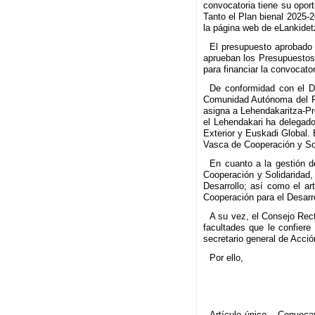
convocatoria tiene su opor
Tanto el Plan bienal 2025
la página web de eLankide
El presupuesto aprobado 
aprueban los Presupuestos
para financiar la convocator
De conformidad con el De
Comunidad Autónoma del Paí
asigna a Lehendakaritza-Pr
el Lehendakari ha delegado
Exterior y Euskadi Global.
Vasca de Cooperación y Sol
En cuanto a la gestión d
Cooperación y Solidaridad,
Desarrollo; así como el a
Cooperación para el Desarro
A su vez, el Consejo Rec
facultades que le confiere
secretario general de Acció
Por ello,
Artículo único.– Convoca