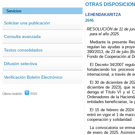
OTRAS DISPOSICIO
Servicios
LEHENDAKARITZA
2646
Solicitar una publicación
RESOLUCIÓN de 11 de junio 
para el año 2025.
Consulta avanzada
Mediante la presente Res
regulan las ayudas a proye
Textos consolidados
390/2013, de 23 de julio (B
Fondo de Cooperación al De
Difusión selectiva
El Decreto 34/2007 regula
fortaleciendo los proceso
internacional, a través de 
Verificación Boletín Electrónico
El 30 de diciembre de 20
diciembre de 2023), que r
deroga el Título VI y el C
Último boletín
RSS
Ordenadores de la Hacienda
entidades beneficiarias, la
El 15 de febrero de 2024
entró en vigor el 1 de mar
cooperación y solidaridad.
La convocatoria se enmar
de enero de 2025. Asimism