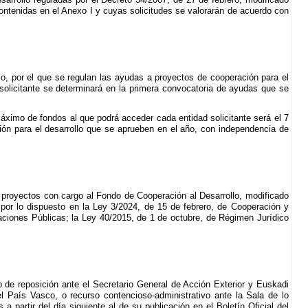
ontenidas en el Anexo I y cuyas solicitudes se valorarán de acuerdo con
io, por el que se regulan las ayudas a proyectos de cooperación para el
solicitante se determinará en la primera convocatoria de ayudas que se
ximo de fondos al que podrá acceder cada entidad solicitante será el 7
ión para el desarrollo que se aprueben en el año, con independencia de
 proyectos con cargo al Fondo de Cooperación al Desarrollo, modificado
 por lo dispuesto en la Ley 3/2024, de 15 de febrero, de Cooperación y
aciones Públicas; la Ley 40/2015, de 1 de octubre, de Régimen Jurídico
o de reposición ante el Secretario General de Acción Exterior y Euskadi
del País Vasco, o recurso contencioso-administrativo ante la Sala de lo
 partir del día siguiente al de su publicación en el Boletín Oficial del