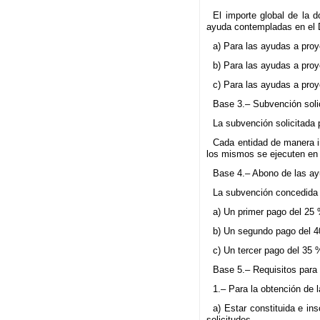
El importe global de la 
ayuda contempladas en el D
a) Para las ayudas a proy
b) Para las ayudas a proy
c) Para las ayudas a proy
Base 3.– Subvención solic
La subvención solicitada 
Cada entidad de manera i
los mismos se ejecuten en e
Base 4.– Abono de las a
La subvención concedida 
a) Un primer pago del 25 
b) Un segundo pago del 40
c) Un tercer pago del 35 
Base 5.– Requisitos para 
1.– Para la obtención de 
a) Estar constituida e in
solicitudes.