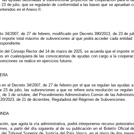
e 23 de julio, que se regularán de conformidad a las bases que se aprueban c
ontenidos en el Anexo II.
eto 34/2007, de 27 de febrero, modificado por Decreto 390/2013, de 23 de jul
el importe total máximo de subvenciones al que podrá acceder cada entidad 
respondiente.
ón del Consejo Rector del 14 de marzo de 2025, se acuerda que el importe má
les en cualesquiera de las convocatorias de ayudas con cargo a la cooperac
enciones se realice en ejercicios futuros.
MERA
 en el Decreto 34/2007, de 27 de febrero por el que se regulan las ayudas a
e 23 de julio, las subvenciones a que se refiere esta resolución se regulan
5, de 1 de octubre, del Procedimiento Administrativo Común de las Administr
y 20/2023, de 21 de diciembre, Reguladora del Régimen de Subvenciones.
UNDA
ción, que agota la vía administrativa, podrá interponerse recurso potestativ
mes, a partir del día siguiente al de su publicación en el Boletín Oficial 
del Tribunal Superior de Justicia del País Vasco, en el plazo de dos meses a