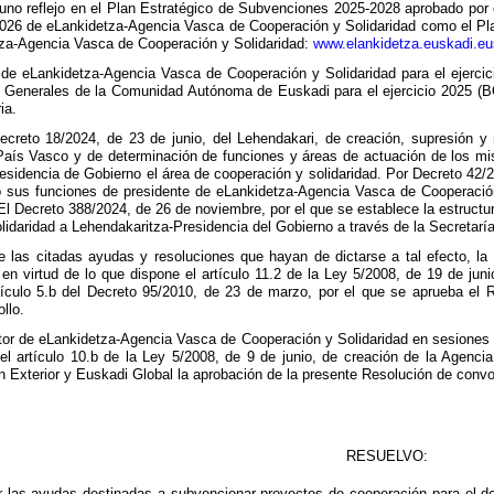
tuno reflejo en el Plan Estratégico de Subvenciones 2025-2028 aprobado por 
-2026 de eLankidetza-Agencia Vasca de Cooperación y Solidaridad como el P
tza-Agencia Vasca de Cooperación y Solidaridad:
www.elankidetza.euskadi.eu
de eLankidetza-Agencia Vasca de Cooperación y Solidaridad para el ejercici
 Generales de la Comunidad Autónoma de Euskadi para el ejercicio 2025 (BO
ia.
creto 18/2024, de 23 de junio, del Lehendakari, de creación, supresión y
s Vasco y de determinación de funciones y áreas de actuación de los mismo
esidencia de Gobierno el área de cooperación y solidaridad. Por Decreto 42/
 sus funciones de presidente de eLankidetza-Agencia Vasca de Cooperación 
 El Decreto 388/2024, de 26 de noviembre, por el que se establece la estruct
idaridad a Lehendakaritza-Presidencia del Gobierno a través de la Secretaría
e las citadas ayudas y resoluciones que hayan de dictarse a tal efecto, l
 en virtud de lo que dispone el artículo 11.2 de la Ley 5/2008, de 19 de jun
rtículo 5.b del Decreto 95/2010, de 23 de marzo, por el que se aprueba e
llo.
tor de eLankidetza-Agencia Vasca de Cooperación y Solidaridad en sesiones 
 el artículo 10.b de la Ley 5/2008, de 9 de junio, de creación de la Agenc
n Exterior y Euskadi Global la aprobación de la presente Resolución de convo
RESUELVO:
r las ayudas destinadas a subvencionar proyectos de cooperación para el des