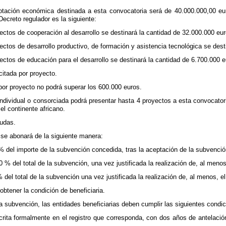
dotación económica destinada a esta convocatoria será de 40.000.000,00 e
ecreto regulador es la siguiente:
ectos de cooperación al desarrollo se destinará la cantidad de 32.000.000 eur
ectos de desarrollo productivo, de formación y asistencia tecnológica se dest
ectos de educación para el desarrollo se destinará la cantidad de 6.700.000 e
itada por proyecto.
por proyecto no podrá superar los 600.000 euros.
ndividual o consorciada podrá presentar hasta 4 proyectos a esta convocato
l continente africano.
yudas.
se abonará de la siguiente manera:
% del importe de la subvención concedida, tras la aceptación de la subvenció
 % del total de la subvención, una vez justificada la realización de, al men
% del total de la subvención una vez justificada la realización de, al menos,
obtener la condición de beneficiaria.
la subvención, las entidades beneficiarias deben cumplir las siguientes condi
scrita formalmente en el registro que corresponda, con dos años de antelación