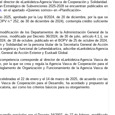
el director de eLankidetza-Agencia Vasca de Cooperación y Solidaridad.
lan Estratégico de Subvenciones 2025-2028 se encuentran publicados en
s
. en el apartado «Quienes somos» en «Planificación».
o 2025, aprobado por la Ley 8/2024, de 20 de diciembre, por la que se
PV n.º 252, de 30 de diciembre de 2024), contempla crédito suficiente
 modificación de los Departamentos de la Administración General de la
s, modificado por Decreto 36/2024, de 30 de julio, artículo 4.1.i), se
2024, de 18 de octubre, publicado en el BOPV de 25 de octubre de 2024,
y Solidaridad en la persona titular de la Secretaría General de Acción
ura orgánica y funcional de Lehendakaritza, adscribe eLankidetza-Agencia
 General de Acción Exterior y Euskadi Global.
a competencia corresponde al director de eLankidetza-Agencia Vasca de
io, por la que se crea y regula la Agencia Vasca de Cooperación para el
l Reglamento de Organización y Funcionamiento de la Agencia Vasca de
celebradas el 22 de enero y el 14 de marzo de 2025, de acuerdo con las
ia Vasca de Cooperación para el Desarrollo, ha acordado y propuesto al
catoria, así como los criterios básicos para su otorgamiento.
arrollo reguladas por el Decreto 34/2007, de 27 de febrero, modificado