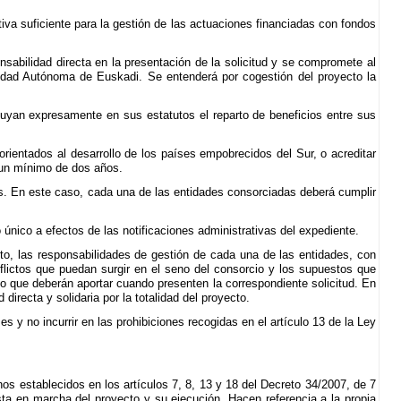
va suficiente para la gestión de las actuaciones financiadas con fondos
abilidad directa en la presentación de la solicitud y se compromete al
idad Autónoma de Euskadi. Se entenderá por cogestión del proyecto la
luyan expresamente en sus estatutos el reparto de beneficios entre sus
rientados al desarrollo de los países empobrecidos del Sur, o acreditar
 un mínimo de dos años.
s. En este caso, cada una de las entidades consorciadas deberá cumplir
único a efectos de las notificaciones administrativas del expediente.
to, las responsabilidades de gestión de cada una de las entidades, con
flictos que puedan surgir en el seno del consorcio y los supuestos que
io que deberán aportar cuando presenten la correspondiente solicitud. En
recta y solidaria por la totalidad del proyecto.
s y no incurrir en las prohibiciones recogidas en el artículo 13 de la Ley
nos establecidos en los artículos 7, 8, 13 y 18 del Decreto 34/2007, de 7
sta en marcha del proyecto y su ejecución. Hacen referencia a la propia