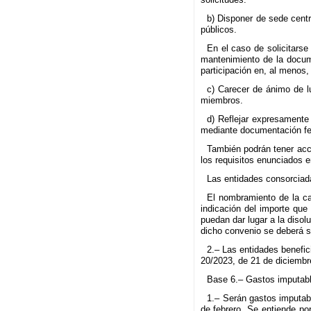
b) Disponer de sede centr
públicos.
En el caso de solicitars
mantenimiento de la docum
participación en, al menos, 
c) Carecer de ánimo de l
miembros.
d) Reflejar expresamente 
mediante documentación feh
También podrán tener acc
los requisitos enunciados en
Las entidades consorciada
El nombramiento de la ca
indicación del importe que
puedan dar lugar a la disol
dicho convenio se deberá se
2.– Las entidades benefici
20/2023, de 21 de diciemb
Base 6.– Gastos imputabl
1.– Serán gastos imputabl
de febrero. Se entiende po