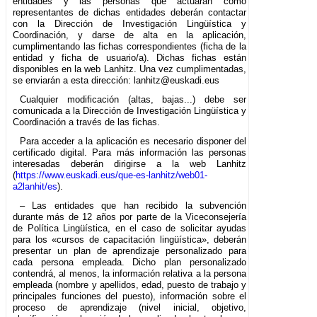
entidades y las personas que actuarán como
representantes de dichas entidades deberán contactar
con la Dirección de Investigación Lingüística y
Coordinación, y darse de alta en la aplicación,
cumplimentando las fichas correspondientes (ficha de la
entidad y ficha de usuario/a). Dichas fichas están
disponibles en la web Lanhitz. Una vez cumplimentadas,
se enviarán a esta dirección: lanhitz@euskadi.eus
Cualquier modificación (altas, bajas...) debe ser
comunicada a la Dirección de Investigación Lingüística y
Coordinación a través de las fichas.
Para acceder a la aplicación es necesario disponer del
certificado digital. Para más información las personas
interesadas deberán dirigirse a la web Lanhitz
(
https://www.euskadi.eus/que-es-lanhitz/web01-
a2lanhit/es
).
– Las entidades que han recibido la subvención
durante más de 12 años por parte de la Viceconsejería
de Política Lingüística, en el caso de solicitar ayudas
para los «cursos de capacitación lingüística», deberán
presentar un plan de aprendizaje personalizado para
cada persona empleada. Dicho plan personalizado
contendrá, al menos, la información relativa a la persona
empleada (nombre y apellidos, edad, puesto de trabajo y
principales funciones del puesto), información sobre el
proceso de aprendizaje (nivel inicial, objetivo,