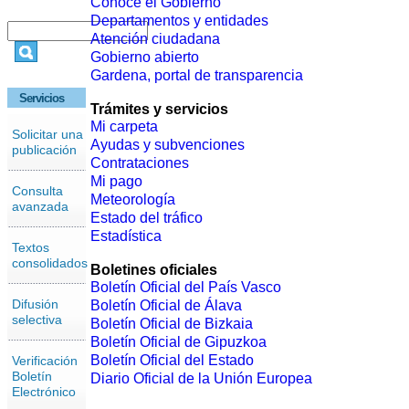
Conoce el Gobierno
Departamentos y entidades
Atención ciudadana
Gobierno abierto
Gardena, portal de transparencia
Servicios
Trámites y servicios
Mi carpeta
Solicitar una
Ayudas y subvenciones
publicación
Contrataciones
Mi pago
Consulta
Meteorología
avanzada
Estado del tráfico
Estadística
Textos
consolidados
Boletines oficiales
Boletín Oficial del País Vasco
Difusión
Boletín Oficial de Álava
selectiva
Boletín Oficial de Bizkaia
Boletín Oficial de Gipuzkoa
Boletín Oficial del Estado
Verificación
Boletín
Diario Oficial de la Unión Europea
Electrónico