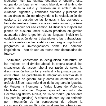
siguiente: «En las últimas décadas el euskera está
ocupando un lugar en el mundo laboral, en el ámbito del
deporte, de la salud y también en el ámbito de los
cuidados. Agentes y entidades privadas y públicas de
estas áreas están contribuyendo a la revitalización del
euskera. La gestión de las lenguas y las acciones a
favor del euskera tienen cada vez más espacio, y Aroa
propone seguir por ese camino. Multiplicar y mejorar los
planes de euskera, crear nuevas prácticas en gestión
avanzada sobre la gestión de las lenguas, incidir en la
euskaldunización de los trabajadores o las trabajadoras,
o participantes de las instituciones, seguir impulsando
programas o investigaciones sobre los cambios
lingüísticos... han de ser las tareas más destacadas del
futuro.»
Asimismo, constatada la desigualdad estructural de
las mujeres en el ámbito laboral, la brecha salarial, las
situaciones de acoso laboral por razón de sexo, la
discriminación horizontal y vertical y la jornada parcial,
entre otras, se garantizará la integración efectiva de la
perspectiva de género, tal y como se establece en el
artículo 3.5 del texto refundido de la Ley para la Igualdad
de Mujeres y Hombres y Vidas Libres de Violencia
Machista contra las Mujeres aprobado en virtud del
Decreto Legislativo 1/2023, de 16 de marzo (en adelante
Ley para la igualdad). A efectos de esta ley, se entiende
por integración de la perspectiva de género la
consideración sistemática de las diferentes situaciones,