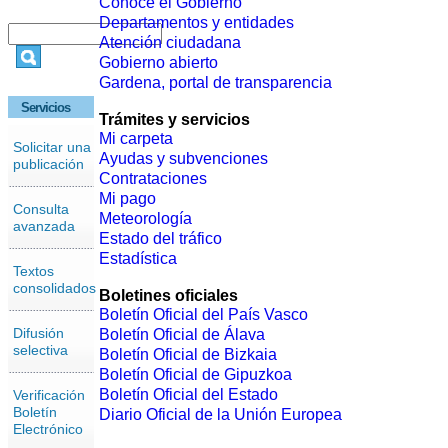
Conoce el Gobierno
Departamentos y entidades
Atención ciudadana
Gobierno abierto
Gardena, portal de transparencia
Servicios
Trámites y servicios
Mi carpeta
Solicitar una
Ayudas y subvenciones
publicación
Contrataciones
Mi pago
Consulta
Meteorología
avanzada
Estado del tráfico
Estadística
Textos
consolidados
Boletines oficiales
Boletín Oficial del País Vasco
Difusión
Boletín Oficial de Álava
selectiva
Boletín Oficial de Bizkaia
Boletín Oficial de Gipuzkoa
Boletín Oficial del Estado
Verificación
Boletín
Diario Oficial de la Unión Europea
Electrónico