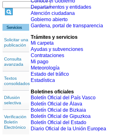
Conoce el Gobierno
Departamentos y entidades
Atención ciudadana
Gobierno abierto
Gardena, portal de transparencia
Servicios
Trámites y servicios
Solicitar una
Mi carpeta
publicación
Ayudas y subvenciones
Contrataciones
Consulta
Mi pago
avanzada
Meteorología
Estado del tráfico
Textos
Estadística
consolidados
Boletines oficiales
Difusión
Boletín Oficial del País Vasco
selectiva
Boletín Oficial de Álava
Boletín Oficial de Bizkaia
Boletín Oficial de Gipuzkoa
Verificación
Boletín
Boletín Oficial del Estado
Electrónico
Diario Oficial de la Unión Europea