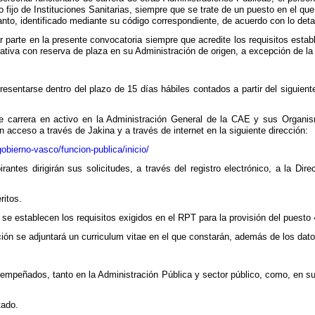
o fijo de Instituciones Sanitarias, siempre que se trate de un puesto en el qu
anto, identificado mediante su código correspondiente, de acuerdo con lo deta
 parte en la presente convocatoria siempre que acredite los requisitos estab
rativa con reserva de plaza en su Administración de origen, a excepción de la
resentarse dentro del plazo de 15 días hábiles contados a partir del siguiente
de carrera en activo en la Administración General de la CAE y sus Organism
acceso a través de Jakina y a través de internet en la siguiente dirección:
obierno-vasco/funcion-publica/inicio/
rantes dirigirán sus solicitudes, a través del registro electrónico, a la Di
ritos.
 se establecen los requisitos exigidos en el RPT para la provisión del puesto
ación se adjuntará un curriculum vitae en el que constarán, además de los dato
empeñados, tanto en la Administración Pública y sector público, como, en su 
tado.