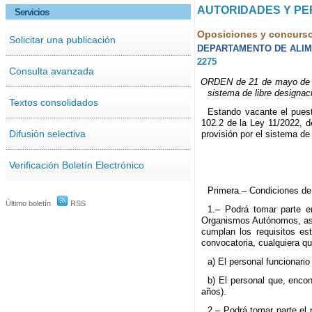
AUTORIDADES Y P
Servicios
Oposiciones y concurs
Solicitar una publicación
DEPARTAMENTO DE ALIM
2275
Consulta avanzada
ORDEN de 21 de mayo de 202
sistema de libre designac
Textos consolidados
Estando vacante el puesto
102.2 de la Ley 11/2022, d
Difusión selectiva
provisión por el sistema de
Verificación Boletín Electrónico
Primera.– Condiciones de 
Último boletín
RSS
1.– Podrá tomar parte e
Organismos Autónomos, así 
cumplan los requisitos es
convocatoria, cualquiera qu
a) El personal funcionari
b) El personal que, encon
años).
2.– Podrá tomar parte el 