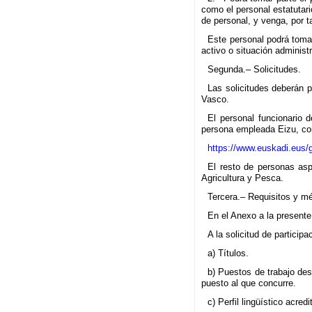
como el personal estatutari
de personal, y venga, por t
Este personal podrá tomar
activo o situación administ
Segunda.– Solicitudes.
Las solicitudes deberán p
Vasco.
El personal funcionario 
persona empleada Eizu, con 
https://www.euskadi.eus/g
El resto de personas aspi
Agricultura y Pesca.
Tercera.– Requisitos y mé
En el Anexo a la presente
A la solicitud de particip
a) Títulos.
b) Puestos de trabajo des
puesto al que concurre.
c) Perfil lingüístico acredi