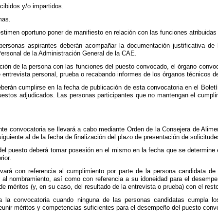
cibidos y/o impartidos.
mas.
estimen oportuno poner de manifiesto en relación con las funciones atribuidas 
s personas aspirantes deberán acompañar la documentación justificativa de 
Personal de la Administración General de la CAE.
ción de la persona con las funciones del puesto convocado, el órgano convoca
 entrevista personal, prueba o recabando informes de los órganos técnicos 
eberán cumplirse en la fecha de publicación de esta convocatoria en el Bolet
estos adjudicados. Las personas participantes que no mantengan el cumplimi
nte convocatoria se llevará a cabo mediante Orden de la Consejera de Alime
iguiente al de la fecha de finalización del plazo de presentación de solicitude
del puesto deberá tomar posesión en el mismo en la fecha que se determine el 
ior.
vará con referencia al cumplimiento por parte de la persona candidata de l
 al nombramiento, así como con referencia a su idoneidad para el desempeñ
 méritos (y, en su caso, del resultado de la entrevista o prueba) con el resto
ta la convocatoria cuando ninguna de las personas candidatas cumpla lo
reunir méritos y competencias suficientes para el desempeño del puesto conv