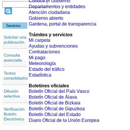
Conoce el Gobierno
Departamentos y entidades
Atención ciudadana
Gobierno abierto
Gardena, portal de transparencia
Servicios
Trámites y servicios
Solicitar una
Mi carpeta
publicación
Ayudas y subvenciones
Contrataciones
Consulta
Mi pago
avanzada
Meteorología
Estado del tráfico
Textos
Estadística
consolidados
Boletines oficiales
Difusión
Boletín Oficial del País Vasco
selectiva
Boletín Oficial de Álava
Boletín Oficial de Bizkaia
Boletín Oficial de Gipuzkoa
Verificación
Boletín
Boletín Oficial del Estado
Electrónico
Diario Oficial de la Unión Europea