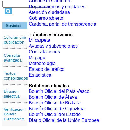
Conoce el Gobierno
Departamentos y entidades
Atención ciudadana
Gobierno abierto
Gardena, portal de transparencia
Servicios
Trámites y servicios
Solicitar una
Mi carpeta
publicación
Ayudas y subvenciones
Contrataciones
Consulta
Mi pago
avanzada
Meteorología
Estado del tráfico
Textos
Estadística
consolidados
Boletines oficiales
Difusión
Boletín Oficial del País Vasco
selectiva
Boletín Oficial de Álava
Boletín Oficial de Bizkaia
Boletín Oficial de Gipuzkoa
Verificación
Boletín
Boletín Oficial del Estado
Electrónico
Diario Oficial de la Unión Europea