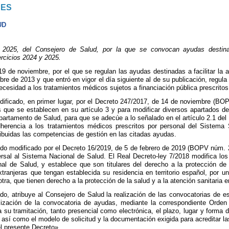
NES
UD
025, del Consejero de Salud, por la que se convocan ayudas destinadas
ercicios 2024 y 2025.
9 de noviembre, por el que se regulan las ayudas destinadas a facilitar la
e de 2013 y que entró en vigor el día siguiente al de su publicación, regula 
cesidad a los tratamientos médicos sujetos a financiación pública prescritos
dificado, en primer lugar, por el Decreto 247/2017, de 14 de noviembre (BO
s que se establecen en su artículo 3 y para modificar diversos apartados del
epartamento de Salud, para que se adecúe a lo señalado en el artículo 2.1 de
adherencia a los tratamientos médicos prescritos por personal del Sistema
ribuidas las competencias de gestión en las citadas ayudas.
ido modificado por el Decreto 16/2019, de 5 de febrero de 2019 (BOPV núm. 29
versal al Sistema Nacional de Salud. El Real Decreto-ley 7/2018 modifica lo
al de Salud, y establece que son titulares del derecho a la protección de 
tranjeras que tengan establecida su residencia en territorio español, por u
tra, que tienen derecho a la protección de la salud y a la atención sanitari
do, atribuye al Consejero de Salud la realización de las convocatorias de 
lización de la convocatoria de ayudas, mediante la correspondiente Orden 
a su tramitación, tanto presencial como electrónica, el plazo, lugar y forma
 así como el modelo de solicitud y la documentación exigida para acreditar la
l presente Decreto».