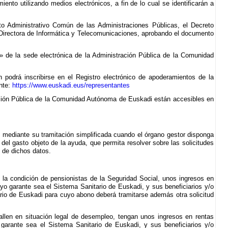
iento utilizando medios electrónicos, a fin de lo cual se identificarán a
nto Administrativo Común de las Administraciones Públicas, el Decreto
a Directora de Informática y Telecomunicaciones, aprobando el documento
ta» de la sede electrónica de la Administración Pública de la Comunidad
n podrá inscribirse en el Registro electrónico de apoderamientos de la
nte:
https://www.euskadi.eus/representantes
tración Pública de la Comunidad Autónoma de Euskadi están accesibles en
, mediante su tramitación simplificada cuando el órgano gestor disponga
 del gasto objeto de la ayuda, que permita resolver sobre las solicitudes
 de dichos datos.
n la condición de pensionistas de la Seguridad Social, unos ingresos en
cuyo garante sea el Sistema Sanitario de Euskadi, y sus beneficiarios y/o
ario de Euskadi para cuyo abono deberá tramitarse además otra solicitud
hallen en situación legal de desempleo, tengan unos ingresos en rentas
o garante sea el Sistema Sanitario de Euskadi, y sus beneficiarios y/o