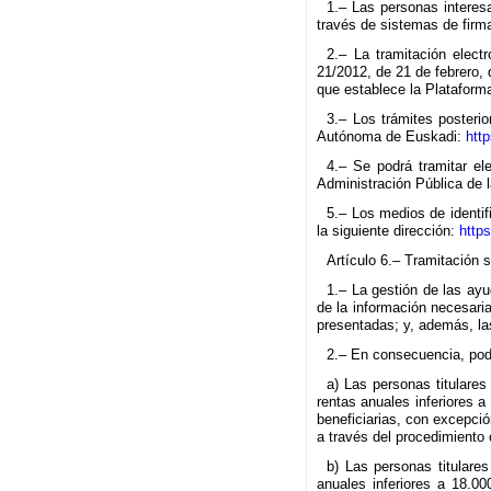
1.– Las personas interesa
través de sistemas de firma
2.– La tramitación elect
21/2012, de 21 de febrero,
que establece la Plataform
3.– Los trámites posterio
Autónoma de Euskadi:
htt
4.– Se podrá tramitar el
Administración Pública de 
5.– Los medios de identif
la siguiente dirección:
https
Artículo 6.– Tramitación s
1.– La gestión de las ayu
de la información necesaria
presentadas; y, además, las
2.– En consecuencia, podr
a) Las personas titulares
rentas anuales inferiores a
beneficiarias, con excepci
a través del procedimiento o
b) Las personas titulare
anuales inferiores a 18.00