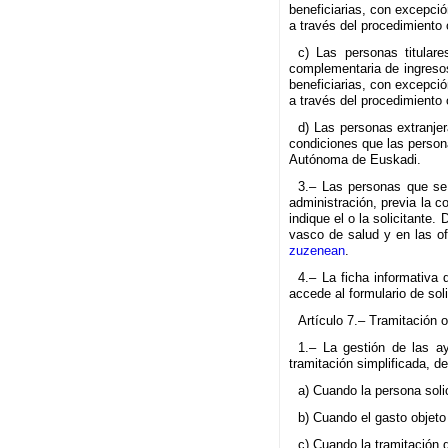
beneficiarias, con excepci
a través del procedimiento o
c) Las personas titular
complementaria de ingresos
beneficiarias, con excepci
a través del procedimiento o
d) Las personas extranjer
condiciones que las person
Autónoma de Euskadi.
3.– Las personas que se 
administración, previa la 
indique el o la solicitante
vasco de salud y en las o
zuzenean
.
4.– La ficha informativa 
accede al formulario de sol
Artículo 7.– Tramitación o
1.– La gestión de las a
tramitación simplificada, de
a) Cuando la persona solic
b) Cuando el gasto objeto
c) Cuando la tramitación 