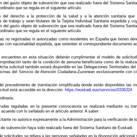
ón del gasto objeto de subvención que sea realizado fuera del Sistema Sanit
rdinario que se regula en el siguiente artículo.
es del derecho a la protección de la salud y a la atención sanitaria que
 de trabajo y sean titulares de la Tarjeta Individual Sanitaria expedida y c
ón del gasto objeto de subvención que sea realizado fuera del Sistema Sanit
rdinario que se regula en el siguiente artículo.
as no registradas ni autorizadas como residentes en España que tienen dere
as con nacionalidad española, que ostenten el correspondiente documento a
encuentren en esta situación deberán cumplimentar el modelo de solicitud
comprobación tanto de la condición de persona beneficiaria como de la realiz
. Dicha solicitud también estará disponible en las Delegaciones Territoriales 
ficinas del Servicio de Atención Ciudadana-Zuzenean exclusivamente con ci
del procedimiento de tramitación simplificada donde están disponibles las in
icitud está accesible en la dirección:
https://euskadi.eus/servicios/0336324
rdinaria.
yudas reguladas en la presente convocatoria se realizará mediante su tra
 acuerdo con lo señalado en el artículo anterior. A saber:
itante no autorice expresamente a la Administración para la verificación de lo
 de subvención haya sido realizado fuera del Sistema Sanitario de Euskadi.
de solicitudes se refiera a las personas señaladas en la disposición adicional