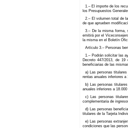
1.– El importe de los rec
los Presupuestos Generales
2.– El volumen total de l
de que aprueben modificaci
3.– De la misma forma, si
emitirá por el Viceconsejer
la misma en el Boletín Ofic
Artículo 3.– Personas ben
1.– Podrán solicitar las 
Decreto 447/2013, de 19 d
beneficiarias de las mismas
a) Las personas titulares
rentas anuales inferiores a
b) Las personas titulare
anuales inferiores a 18.000
c) Las personas titular
complementaria de ingresos 
d) Las personas beneficia
titulares de la Tarjeta Ind
e) Las personas extranjer
condiciones que las person