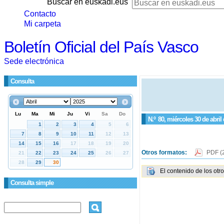
Buscar en euskadi.eus
Contacto
Mi carpeta
Boletín Oficial del País Vasco
Sede electrónica
Consulta
N.º
80
, miércoles 30 de abril
Otros formatos:
PDF
(
El contenido de los otr
Consulta simple