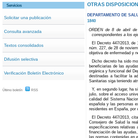
OTRAS DISPOSICIO
Servicios
DEPARTAMENTO DE SAL
Solicitar una publicación
1840
ORDEN de 8 de abril de 2
Consulta avanzada
correspondientes a los ej
El Decreto 447/2013, de 1
Textos consolidados
núm. 227, de 28 de noviembr
objetiva de enfermedad y ne
Difusión selectiva
Dicho decreto ha sido mo
beneficiarias de las ayuda
orgánica y funcional del D
Verificación Boletín Electrónico
destinadas a facilitar la 
Sanitarias siga teniendo at
Y, en segundo lugar, ha s
Último boletín
RSS
julio, sobre el acceso uni
calidad del Sistema Nacion
española y las personas ex
residentes en España, por o
El Decreto 447/2013, cita
Consejero de Salud la rea
especificaciones relativas 
financiación de las ayudas,
las normas contenidas en e