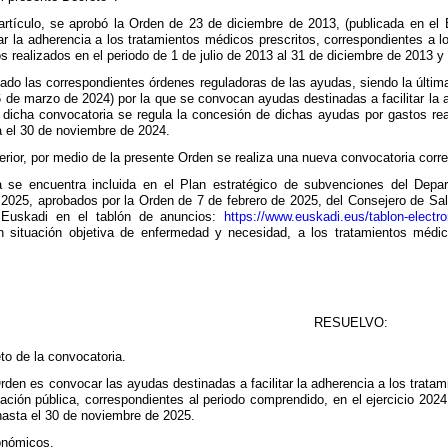
 artículo, se aprobó la Orden de 23 de diciembre de 2013, (publicada en 
tar la adherencia a los tratamientos médicos prescritos, correspondientes a 
 realizados en el periodo de 1 de julio de 2013 al 31 de diciembre de 2013 y
do las correspondientes órdenes reguladoras de las ayudas, siendo la últim
de marzo de 2024) por la que se convocan ayudas destinadas a facilitar la a
 dicha convocatoria se regula la concesión de dichas ayudas por gastos re
a el 30 de noviembre de 2024.
erior, por medio de la presente Orden se realiza una nueva convocatoria corr
a se encuentra incluida en el Plan estratégico de subvenciones del Depa
 2025, aprobados por la Orden de 7 de febrero de 2025, del Consejero de Salu
Euskadi en el tablón de anuncios:
https://www.euskadi.eus/tablon-electr
 situación objetiva de enfermedad y necesidad, a los tratamientos médico
RESUELVO:
to de la convocatoria.
Orden es convocar las ayudas destinadas a facilitar la adherencia a los trata
ación pública, correspondientes al periodo comprendido, en el ejercicio 2024,
hasta el 30 de noviembre de 2025.
onómicos.