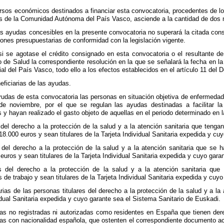
ursos económicos destinados a financiar esta convocatoria, procedentes de lo
 de la Comunidad Autónoma del País Vasco, asciende a la cantidad de dos mi
as ayudas concesibles en la presente convocatoria no superará la citada cons
ones presupuestarias de conformidad con la legislación vigente.
 se agotase el crédito consignado en esta convocatoria o el resultante de 
o de Salud la correspondiente resolución en la que se señalará la fecha en la
ial del País Vasco, todo ello a los efectos establecidos en el artículo 11 del
eficiarias de las ayudas.
ayudas de esta convocatoria las personas en situación objetiva de enfermedad
e noviembre, por el que se regulan las ayudas destinadas a facilitar la
 y hayan realizado el gasto objeto de aquellas en el periodo determinado en 
 del derecho a la protección de la salud y a la atención sanitaria que tenga
 18.000 euros y sean titulares de la Tarjeta Individual Sanitaria expedida y c
s del derecho a la protección de la salud y a la atención sanitaria que se 
 euros y sean titulares de la Tarjeta Individual Sanitaria expedida y cuyo gar
es del derecho a la protección de la salud y a la atención sanitaria que
de trabajo y sean titulares de la Tarjeta Individual Sanitaria expedida y cuy
rias de las personas titulares del derecho a la protección de la salud y a la 
ividual Sanitaria expedida y cuyo garante sea el Sistema Sanitario de Euskadi.
as no registradas ni autorizadas como residentes en España que tienen dere
as con nacionalidad española, que ostenten el correspondiente documento a