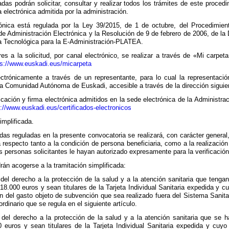
das podrán solicitar, consultar y realizar todos los trámites de este procedim
 electrónica admitida por la administración.
rónica está regulada por la Ley 39/2015, de 1 de octubre, del Procedimie
 de Administración Electrónica y la Resolución de 9 de febrero de 2006, de l
a Tecnológica para la E-Administración-PLATEA.
res a la solicitud, por canal electrónico, se realizar a través de «Mi carpe
ps://www.euskadi.eus/micarpeta
ectrónicamente a través de un representante, para lo cual la representació
la Comunidad Autónoma de Euskadi, accesible a través de la dirección siguie
icación y firma electrónica admitidos en la sede electrónica de la Adminis
://www.euskadi.eus/certificados-electronicos
implificada.
das reguladas en la presente convocatoria se realizará, con carácter general
 respecto tanto a la condición de persona beneficiaria, como a la realización
 personas solicitantes le hayan autorizado expresamente para la verificación
án acogerse a la tramitación simplificada:
 del derecho a la protección de la salud y a la atención sanitaria que tenga
 18.000 euros y sean titulares de la Tarjeta Individual Sanitaria expedida y 
ón del gasto objeto de subvención que sea realizado fuera del Sistema Sanit
rdinario que se regula en el siguiente artículo.
s del derecho a la protección de la salud y a la atención sanitaria que se 
0 euros y sean titulares de la Tarjeta Individual Sanitaria expedida y cuy