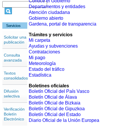
Conoce el Gobierno
Departamentos y entidades
Atención ciudadana
Gobierno abierto
Gardena, portal de transparencia
Servicios
Trámites y servicios
Solicitar una
Mi carpeta
publicación
Ayudas y subvenciones
Contrataciones
Consulta
Mi pago
avanzada
Meteorología
Estado del tráfico
Textos
Estadística
consolidados
Boletines oficiales
Difusión
Boletín Oficial del País Vasco
selectiva
Boletín Oficial de Álava
Boletín Oficial de Bizkaia
Boletín Oficial de Gipuzkoa
Verificación
Boletín
Boletín Oficial del Estado
Electrónico
Diario Oficial de la Unión Europea